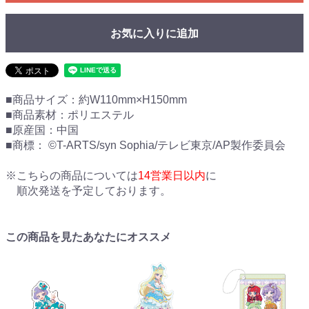
お気に入りに追加
■商品サイズ：約W110mm×H150mm
■商品素材：ポリエステル
■原産国：中国
■商標： ©T-ARTS/syn Sophia/テレビ東京/AP製作委員会
※こちらの商品については
14営業日以内
に
順次発送を予定しております。
この商品を見たあなたにオススメ