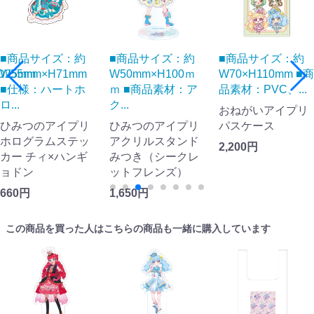
■商品サイズ：約
■商品サイズ：約
■商品サイズ：約
D25mm
W55mm×H71mm
W50mm×H100ｍ
W70×H110mm ■商
■仕様：ハートホ
ｍ ■商品素材：ア
品素材：PVC、...
ロ...
ク...
おねがいアイプリ
ひみつのアイプリ
ひみつのアイプリ
パスケース
ホログラムステッ
アクリルスタンド
2,200円
カー チィ×ハンギ
みつき（シークレ
ョドン
ットフレンズ）
660円
1,650円
この商品を買った人はこちらの商品も一緒に購入しています