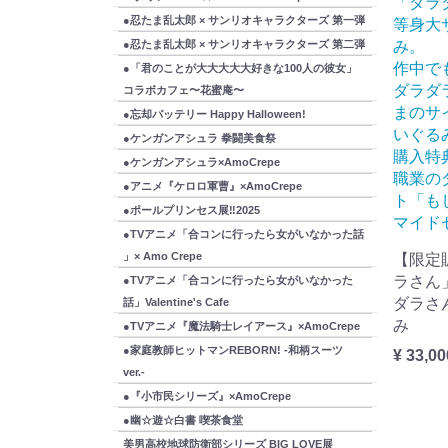
「ダラ
●忍たま乱太郎 × サンリオキャラクターズ 第一弾
等身大
み。
●忍たま乱太郎 × サンリオキャラクターズ 第二弾
作中で
●「君のことが大大大大大好きな100人の彼女」
ダラダ
コラボカフェ〜花蜜庵〜
まのサ
●忘却バッテリー Happy Halloween!
いぐる
●ケンガンアシュラ 拳闘美食祭
購入特
●ケンガンアシュラ×AmoCrepe
職業の
●アニメ『ケロロ軍曹』×AmoCrepe
ト「も
●ポールプリンセス展‼2025
マイド
●TVアニメ「合コンに行ったら女がいなかった話
」× Amo Crepe
【限定
ラさん
●TVアニメ「合コンに行ったら女がいなかった
ダラさ
話」Valentine's Cafe
み
●TVアニメ『魔法騎士レイアース』×AmoCrepe
●家庭教師ヒットマンREBORN! -和柄スーツ
¥ 33,00
ver.-
●『小市民シリーズ』×AmoCrepe
●幽☆遊☆白書 喫茶食堂
美男高校地球防衛部シリーズ BIG LOVE展