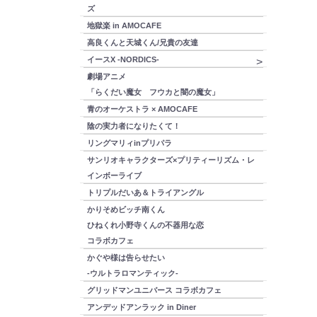
ズ
地獄楽 in AMOCAFE
高良くんと天城くん/兄貴の友達
イースX -NORDICS-
劇場アニメ
「らくだい魔女 フウカと闇の魔女」
青のオーケストラ × AMOCAFE
陰の実力者になりたくて！
リングマリィinプリパラ
サンリオキャラクターズ×プリティーリズム・レ
インボーライブ
トリプルだいあ＆トライアングル
かりそめビッチ南くん
ひねくれ小野寺くんの不器用な恋
コラボカフェ
かぐや様は告らせたい
-ウルトラロマンティック-
グリッドマンユニバース コラボカフェ
アンデッドアンラック in Diner