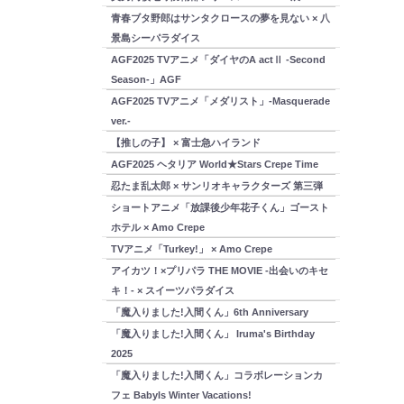
青春ブタ野郎はサンタクロースの夢を見ない × 八
景島シーパラダイス
AGF2025 TVアニメ「ダイヤのA actⅡ -Second
Season-」AGF
AGF2025 TVアニメ「メダリスト」-Masquerade
ver.-
【推しの子】 × 富士急ハイランド
AGF2025 ヘタリア World★Stars Crepe Time
忍たま乱太郎 × サンリオキャラクターズ 第三弾
ショートアニメ「放課後少年花子くん」ゴースト
ホテル × Amo Crepe
TVアニメ「Turkey!」 × Amo Crepe
アイカツ！×プリパラ THE MOVIE -出会いのキセ
キ！- × スイーツパラダイス
「魔入りました!入間くん」6th Anniversary
「魔入りました!入間くん」 Iruma's Birthday
2025
「魔入りました!入間くん」コラボレーションカ
フェ Babyls Winter Vacations!