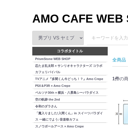
AMO CAFE WEB
コラボタイトル
PrismStone WEB SHOP
全商品
忍たま乱太郎 × サンリオキャラクターズ コラボ
カフェリバイバル
1
件
の
TVアニメ『多聞くん今どっち！？』Amo Crepe
P5X＆P3R × Amo Crepe
ペルソナ30th × 横浜・八景島シーパラダイス
空の軌跡 the 2nd
令和のダラさん
「魔入りました!入間くん」in スイーツパラダイ
ス 一緒にでよう♪音楽祭カフェ
スノウボールアース × Amo Crepe