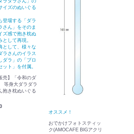
ダラダラさん」の
サイズのぬいぐる
も登場する「ダラ
ラさん」をそのま
イズ感で抱き枕ぬ
みとして再現。
典として、様々な
ダラさんのイラス
しダラ」の「ブロ
セット」を付属。
販売】「令和のダ
」 等身大ダラダラ
ん抱き枕ぬいぐる
0
オススメ！
おでかけフォトスティッ
ク(AMOCAFE BIGアクリ