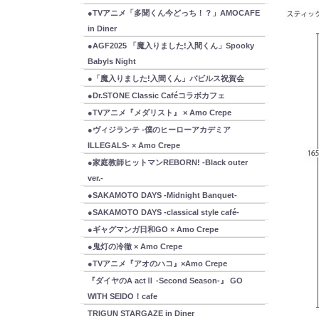
●TVアニメ「多聞くん今どっち！？」AMOCAFE
in Diner
●AGF2025 「魔入りました!入間くん」Spooky
Babyls Night
●「魔入りました!入間くん」バビルス祝賀会
●Dr.STONE Classic Caféコラボカフェ
●TVアニメ『メダリスト』 × Amo Crepe
●ヴィジランテ -僕のヒーローアカデミア
ILLEGALS- × Amo Crepe
●家庭教師ヒットマンREBORN! -Black outer
ver.-
●SAKAMOTO DAYS -Midnight Banquet-
●SAKAMOTO DAYS -classical style café-
●ギャグマンガ日和GO × Amo Crepe
●鬼灯の冷徹 × Amo Crepe
●TVアニメ『アオのハコ』×Amo Crepe
『ダイヤのA actⅡ -Second Season-』 GO
WITH SEIDO！cafe
TRIGUN STARGAZE in Diner