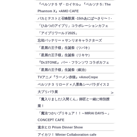
『ペルソナ５ ザ・ロイヤル』『ペルソナ５: The
Phantom X』×AMO CAFE
バカとテストと召喚獣展 -15thあにば〜さり〜！-
「ひみつのアイプリ」コラボレーションカフェ
「アイプリワールド2025」
忘却バッテリー × サンリオキャラクターズ
「星屑の王子様」生誕祭（ツバキ）
「星屑の王子様」生誕祭（リキヤ）
『Dr.STONE』 バー・フランソワ コラボカフェ
「星屑の王子様」生誕祭（銀治）
TVアニメ『ラーメン赤猫』×AmoCrepe
ペルソナ３ リロード × 八景島シーパラダイス２
大プリパラ展
「魔入りました!入間くん」師匠と一緒に特別授
業！
「魔法つかいプリキュア！！～MIRAI DAYS～」
CONCEPT CAFE
速水ヒロ Prism Dinner Show
アイカツ！ Winter Collaboration cafe