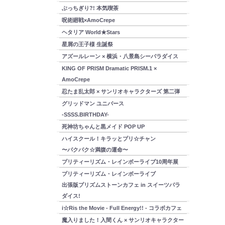
ぶっちぎり?! 本気喫茶
呪術廻戦×AmoCrepe
ヘタリア World★Stars
星屑の王子様 生誕祭
アズールレーン × 横浜・八景島シーパラダイス
KING OF PRISM Dramatic PRISM.1 ×
AmoCrepe
忍たま乱太郎 × サンリオキャラクターズ 第二弾
グリッドマン ユニバース
-SSSS.BIRTHDAY-
死神坊ちゃんと黒メイド POP UP
ハイスクール！キラッとプリ☆チャン
〜パクパク☆満腹の運命〜
プリティーリズム・レインボーライブ10周年展
プリティーリズム・レインボーライブ
出張版プリズムストーンカフェ in スイーツパラ
ダイス!
i☆Ris the Movie - Full Energy!! - コラボカフェ
魔入りました！入間くん × サンリオキャラクター