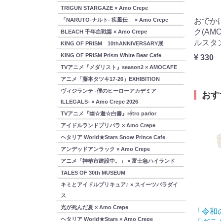
TRIGUN STARGAZE × Amo Crepe
「NARUTO-ナルト- 疾風伝」 × Amo Crepe
おでか
ク(AM
BLEACH 千年血戦篇 × Amo Crepe
ルスタ
KING OF PRISM 10thANNIVERSARY展
KING OF PRISM Prism White Bear Cafe
¥ 330
TVアニメ『メダリスト』season2 × AMOCAFE
アニメ「藤本タツキ17-26」EXHIBITION
ヴィジランテ -僕のヒーローアカデミア
おす
ILLEGALS- × Amo Crepe 2026
TVアニメ『幽☆遊☆白書』rétro parlor
アイドルランドプリパラ × Amo Crepe
ヘタリア World★Stars Snow Prince Cafe
アンデッドアンラック × Amo Crepe
アニメ「神椿市建設中。」 × 富士急ハイランド
TALES OF 30th MUSEUM
キミとアイドルプリキュア♪ × スイーツパラダイ
ス
光が死んだ夏 × Amo Crepe
「令和
ヘタリア World★Stars × Amo Crepe