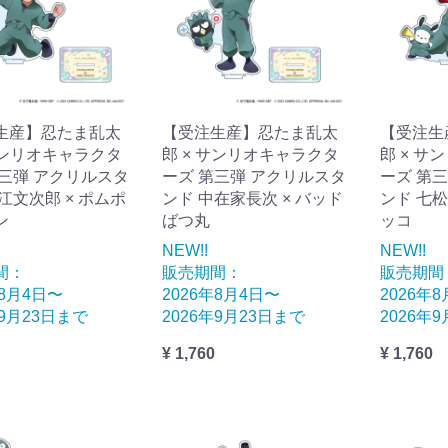
生産】忍たま乱太
【受注生産】忍たま乱太
【受注生
サンリオキャラクタ
郎 × サンリオキャラクタ
郎 × サ
第三弾 アクリルスタ
ーズ 第三弾 アクリルスタ
ーズ 第
江文次郎 × ポムポ
ンド 中在家長次 × バッド
ンド 七松
ン
ばつ丸
ッコ
NEW!!
NEW!!
間：
販売期間：
販売期間
年8月4日〜
2026年8月4日〜
2026年
年9月23日まで
2026年9月23日まで
2026年
¥ 1,760
¥ 1,760