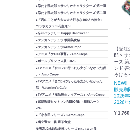
●忍たま乱太郎 × サンリオキャラクターズ 第一弾
●忍たま乱太郎 × サンリオキャラクターズ 第二弾
●「君のことが大大大大大好きな100人の彼女」
コラボカフェ〜花蜜庵〜
●忘却バッテリー Happy Halloween!
●ケンガンアシュラ 拳闘美食祭
●ケンガンアシュラ×AmoCrepe
【受注
●アニメ『ケロロ軍曹』×AmoCrepe
郎 × 
●ポールプリンセス展‼2025
ーズ 
ンド 善
●TVアニメ「合コンに行ったら女がいなかった話
ろけろ
」× Amo Crepe
●TVアニメ「合コンに行ったら女がいなかった
NEW!!
話」Valentine's Cafe
販売期
●TVアニメ『魔法騎士レイアース』×AmoCrepe
2026
●家庭教師ヒットマンREBORN! -和柄スーツ
2026
ver.-
¥ 1,760
●『小市民シリーズ』×AmoCrepe
●幽☆遊☆白書 喫茶食堂
美男高校地球防衛部シリーズ BIG LOVE展