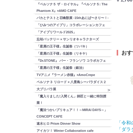
『ペルソナ５ ザ・ロイヤル』『ペルソナ５: The
Phantom X』×AMO CAFE
バカとテストと召喚獣展 -15thあにば〜さり〜！-
「ひみつのアイプリ」コラボレーションカフェ
「アイプリワールド2025」
忘却バッテリー × サンリオキャラクターズ
「星屑の王子様」生誕祭（ツバキ）
おす
「星屑の王子様」生誕祭（リキヤ）
『Dr.STONE』 バー・フランソワ コラボカフェ
「星屑の王子様」生誕祭（銀治）
TVアニメ『ラーメン赤猫』×AmoCrepe
ペルソナ３ リロード × 八景島シーパラダイス２
大プリパラ展
「魔入りました!入間くん」師匠と一緒に特別授
業！
「魔法つかいプリキュア！！～MIRAI DAYS～」
CONCEPT CAFE
「令和
速水ヒロ Prism Dinner Show
「ダラ
アイカツ！ Winter Collaboration cafe