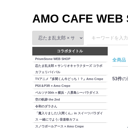
AMO CAFE WEB
コラボタイトル
PrismStone WEB SHOP
全商品
忍たま乱太郎 × サンリオキャラクターズ コラボ
カフェリバイバル
53
件
の
TVアニメ『多聞くん今どっち！？』Amo Crepe
P5X＆P3R × Amo Crepe
ペルソナ30th × 横浜・八景島シーパラダイス
空の軌跡 the 2nd
令和のダラさん
「魔入りました!入間くん」in スイーツパラダイ
ス 一緒にでよう♪音楽祭カフェ
スノウボールアース × Amo Crepe