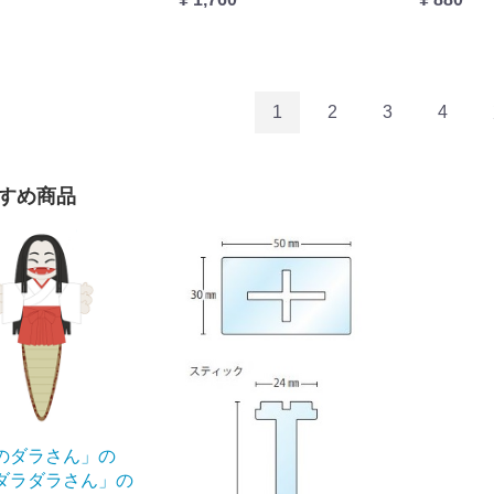
1
2
3
4
すめ商品
のダラさん」の
ダラダラさん」の