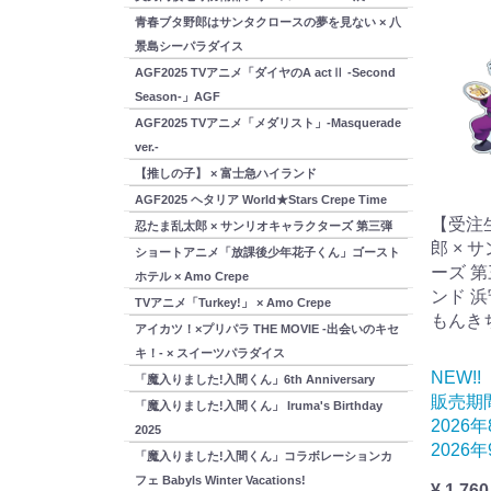
青春ブタ野郎はサンタクロースの夢を見ない × 八
景島シーパラダイス
AGF2025 TVアニメ「ダイヤのA actⅡ -Second
Season-」AGF
AGF2025 TVアニメ「メダリスト」-Masquerade
ver.-
【推しの子】 × 富士急ハイランド
AGF2025 ヘタリア World★Stars Crepe Time
【受注
忍たま乱太郎 × サンリオキャラクターズ 第三弾
郎 × 
ショートアニメ「放課後少年花子くん」ゴースト
ーズ 
ホテル × Amo Crepe
ンド 浜
TVアニメ「Turkey!」 × Amo Crepe
もんき
アイカツ！×プリパラ THE MOVIE -出会いのキセ
キ！- × スイーツパラダイス
NEW!!
「魔入りました!入間くん」6th Anniversary
販売期
「魔入りました!入間くん」 Iruma's Birthday
2026
2025
2026
「魔入りました!入間くん」コラボレーションカ
フェ Babyls Winter Vacations!
¥ 1,760