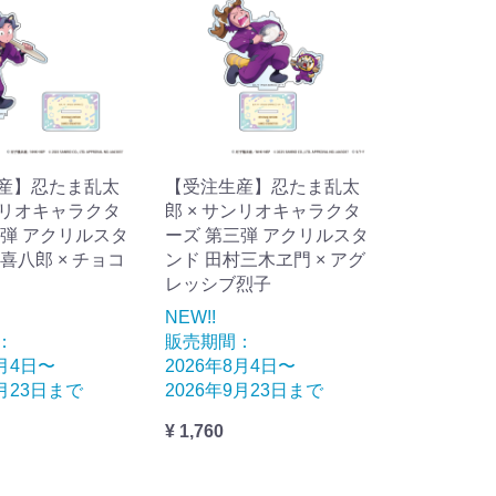
産】忍たま乱太
【受注生産】忍たま乱太
ンリオキャラクタ
郎 × サンリオキャラクタ
三弾 アクリルスタ
ーズ 第三弾 アクリルスタ
喜八郎 × チョコ
ンド 田村三木ヱ門 × アグ
レッシブ烈子
NEW!!
：
販売期間：
8月4日〜
2026年8月4日〜
9月23日まで
2026年9月23日まで
¥ 1,760