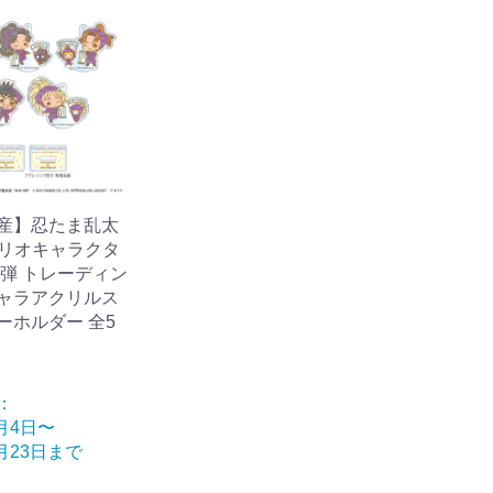
産】忍たま乱太
ンリオキャラクタ
三弾 トレーディン
ャラアクリルス
ーホルダー 全5
：
8月4日〜
9月23日まで