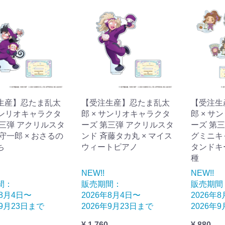
生産】忍たま乱太
【受注生産】忍たま乱太
【受注生
サンリオキャラクタ
郎 × サンリオキャラクタ
郎 × サ
第三弾 アクリルスタ
ーズ 第三弾 アクリルスタ
ーズ 第
守一郎 × おさるの
ンド 斉藤タカ丸 × マイス
グミニキ
ち
ウィートピアノ
タンドキ
種
NEW!!
NEW!!
間：
販売期間：
販売期間
年8月4日〜
2026年8月4日〜
2026年
年9月23日まで
2026年9月23日まで
2026年
¥ 1,760
¥ 880