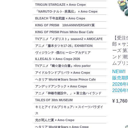
TRIGUN STARGAZE × Amo Crepe
「NARUTO-ナルト- 疾風伝」 × Amo Crepe
BLEACH 千年血戦篇 × Amo Crepe
KING OF PRISM 10thANNIVERSARY展
KING OF PRISM Prism White Bear Cafe
【受注
TVアニメ『メダリスト』season2 × AMOCAFE
郎 × 
アニメ「藤本タツキ17-26」EXHIBITION
ーズ 
ヴィジランテ -僕のヒーローアカデミア
ンド 潮
ILLEGALS- × Amo Crepe 2026
ムプリ
TVアニメ『幽☆遊☆白書』rétro parlor
NEW!!
アイドルランドプリパラ × Amo Crepe
販売期
ヘタリア World★Stars Snow Prince Cafe
2026
アンデッドアンラック × Amo Crepe
2026
アニメ「神椿市建設中。」 × 富士急ハイランド
TALES OF 30th MUSEUM
¥ 1,760
キミとアイドルプリキュア♪ × スイーツパラダイ
ス
光が死んだ夏 × Amo Crepe
ヘタリア World★Stars × Amo Crepe