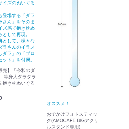
サイズのぬいぐる
も登場する「ダラ
ラさん」をそのま
イズ感で抱き枕ぬ
みとして再現。
典として、様々な
ダラさんのイラス
しダラ」の「ブロ
セット」を付属。
販売】「令和のダ
」 等身大ダラダラ
ん抱き枕ぬいぐる
0
オススメ！
おでかけフォトスティッ
ク(AMOCAFE BIGアクリ
ルスタンド専用)