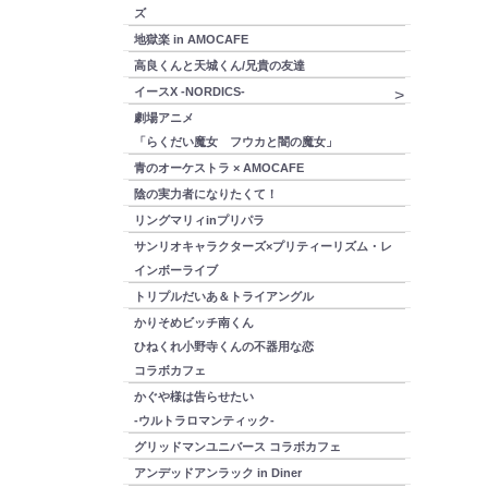
ズ
地獄楽 in AMOCAFE
高良くんと天城くん/兄貴の友達
イースX -NORDICS-
劇場アニメ
「らくだい魔女 フウカと闇の魔女」
青のオーケストラ × AMOCAFE
陰の実力者になりたくて！
リングマリィinプリパラ
サンリオキャラクターズ×プリティーリズム・レ
インボーライブ
トリプルだいあ＆トライアングル
かりそめビッチ南くん
ひねくれ小野寺くんの不器用な恋
コラボカフェ
かぐや様は告らせたい
-ウルトラロマンティック-
グリッドマンユニバース コラボカフェ
アンデッドアンラック in Diner