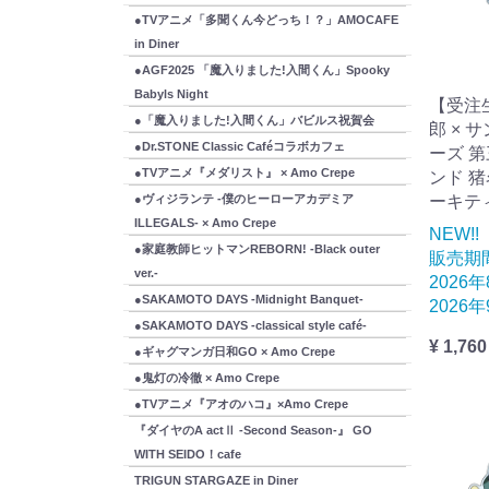
●TVアニメ「多聞くん今どっち！？」AMOCAFE
in Diner
●AGF2025 「魔入りました!入間くん」Spooky
Babyls Night
【受注
●「魔入りました!入間くん」バビルス祝賀会
郎 × 
●Dr.STONE Classic Caféコラボカフェ
ーズ 
●TVアニメ『メダリスト』 × Amo Crepe
ンド 猪
●ヴィジランテ -僕のヒーローアカデミア
ーキテ
ILLEGALS- × Amo Crepe
NEW!!
●家庭教師ヒットマンREBORN! -Black outer
販売期
ver.-
2026
●SAKAMOTO DAYS -Midnight Banquet-
2026
●SAKAMOTO DAYS -classical style café-
¥ 1,760
●ギャグマンガ日和GO × Amo Crepe
●鬼灯の冷徹 × Amo Crepe
●TVアニメ『アオのハコ』×Amo Crepe
『ダイヤのA actⅡ -Second Season-』 GO
WITH SEIDO！cafe
TRIGUN STARGAZE in Diner