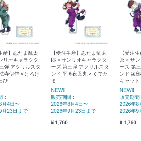
生産】忍たま乱太
【受注生産】忍たま乱太
【受注生
サンリオキャラクタ
郎 × サンリオキャラクタ
郎 × サ
第三弾 アクリルスタ
ーズ 第三弾 アクリルスタ
ーズ 第
法寺伊作 × けろけ
ンド 平滝夜叉丸 × ぐでた
ンド 綾部
っぴ
ま
キャット
NEW!!
NEW!!
間：
販売期間：
販売期間
年8月4日〜
2026年8月4日〜
2026年
年9月23日まで
2026年9月23日まで
2026年
¥ 1,760
¥ 1,760