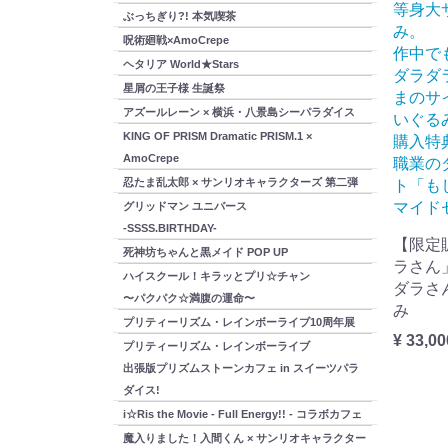
等身大
ぶっちぎり?! 本気喫茶
み。
呪術廻戦×AmoCrepe
作中で
ヘタリア World★Stars
ダラダ
星屑の王子様 生誕祭
まのサ
アズールレーン × 横浜・八景島シーパラダイス
いぐる
KING OF PRISM Dramatic PRISM.1 ×
購入特
AmoCrepe
職業の
忍たま乱太郎 × サンリオキャラクターズ 第二弾
ト「も
マイド
グリッドマン ユニバース
-SSSS.BIRTHDAY-
【限定
死神坊ちゃんと黒メイド POP UP
ラさん
ハイスクール！キラッとプリ☆チャン
ダラさ
〜パクパク☆満腹の運命〜
み
プリティーリズム・レインボーライブ10周年展
¥ 33,00
プリティーリズム・レインボーライブ
出張版プリズムストーンカフェ in スイーツパラ
ダイス!
i☆Ris the Movie - Full Energy!! - コラボカフェ
魔入りました！入間くん × サンリオキャラクター