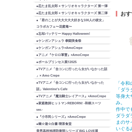
●忍たま乱太郎 × サンリオキャラクターズ 第一弾
おす
●忍たま乱太郎 × サンリオキャラクターズ 第二弾
●「君のことが大大大大大好きな100人の彼女」
コラボカフェ〜花蜜庵〜
●忘却バッテリー Happy Halloween!
●ケンガンアシュラ 拳闘美食祭
●ケンガンアシュラ×AmoCrepe
●アニメ『ケロロ軍曹』×AmoCrepe
●ポールプリンセス展‼2025
●TVアニメ「合コンに行ったら女がいなかった話
」× Amo Crepe
●TVアニメ「合コンに行ったら女がいなかった
「令和
話」Valentine's Cafe
「ダラ
等身大
●TVアニメ『魔法騎士レイアース』×AmoCrepe
み。
●家庭教師ヒットマンREBORN! -和柄スーツ
作中で
ver.-
ダラダ
●『小市民シリーズ』×AmoCrepe
まのサ
●幽☆遊☆白書 喫茶食堂
いぐる
美男高校地球防衛部シリーズ BIG LOVE展