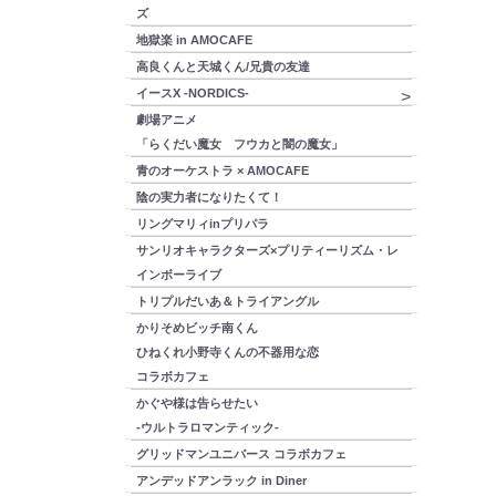
ズ
地獄楽 in AMOCAFE
高良くんと天城くん/兄貴の友達
イースX -NORDICS-
劇場アニメ
「らくだい魔女 フウカと闇の魔女」
青のオーケストラ × AMOCAFE
陰の実力者になりたくて！
リングマリィinプリパラ
サンリオキャラクターズ×プリティーリズム・レ
インボーライブ
トリプルだいあ＆トライアングル
かりそめビッチ南くん
ひねくれ小野寺くんの不器用な恋
コラボカフェ
かぐや様は告らせたい
-ウルトラロマンティック-
グリッドマンユニバース コラボカフェ
アンデッドアンラック in Diner