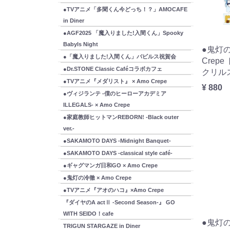
●TVアニメ「多聞くん今どっち！？」AMOCAFE
in Diner
●AGF2025 「魔入りました!入間くん」Spooky
Babyls Night
●鬼灯の
●「魔入りました!入間くん」バビルス祝賀会
Crep
●Dr.STONE Classic Caféコラボカフェ
クリル
●TVアニメ『メダリスト』 × Amo Crepe
¥ 880
●ヴィジランテ -僕のヒーローアカデミア
ILLEGALS- × Amo Crepe
●家庭教師ヒットマンREBORN! -Black outer
ver.-
●SAKAMOTO DAYS -Midnight Banquet-
●SAKAMOTO DAYS -classical style café-
●ギャグマンガ日和GO × Amo Crepe
●鬼灯の冷徹 × Amo Crepe
●TVアニメ『アオのハコ』×Amo Crepe
『ダイヤのA actⅡ -Second Season-』 GO
WITH SEIDO！cafe
●鬼灯の
TRIGUN STARGAZE in Diner