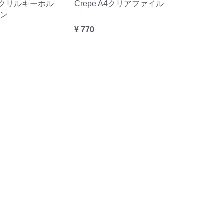
 アクリルキーホル
Crepe A4クリアファイル
ュン
¥ 770