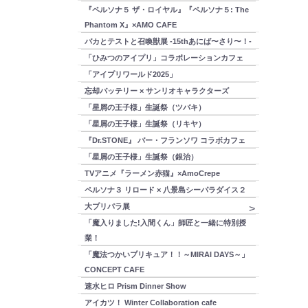
『ペルソナ５ ザ・ロイヤル』『ペルソナ５: The
Phantom X』×AMO CAFE
バカとテストと召喚獣展 -15thあにば〜さり〜！-
「ひみつのアイプリ」コラボレーションカフェ
「アイプリワールド2025」
忘却バッテリー × サンリオキャラクターズ
「星屑の王子様」生誕祭（ツバキ）
「星屑の王子様」生誕祭（リキヤ）
『Dr.STONE』 バー・フランソワ コラボカフェ
「星屑の王子様」生誕祭（銀治）
TVアニメ『ラーメン赤猫』×AmoCrepe
ペルソナ３ リロード × 八景島シーパラダイス２
大プリパラ展
「魔入りました!入間くん」師匠と一緒に特別授
業！
「魔法つかいプリキュア！！～MIRAI DAYS～」
CONCEPT CAFE
速水ヒロ Prism Dinner Show
アイカツ！ Winter Collaboration cafe