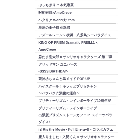
ぶっちぎり?! 本気喫茶
呪術廻戦×AmoCrepe
ヘタリア World★Stars
星屑の王子様 生誕祭
アズールレーン × 横浜・八景島シーパラダイス
KING OF PRISM Dramatic PRISM.1 ×
AmoCrepe
忍たま乱太郎 × サンリオキャラクターズ 第二弾
グリッドマン ユニバース
-SSSS.BIRTHDAY-
死神坊ちゃんと黒メイド POP UP
ハイスクール！キラッとプリ☆チャン
〜パクパク☆満腹の運命〜
プリティーリズム・レインボーライブ10周年展
プリティーリズム・レインボーライブ
出張版プリズムストーンカフェ in スイーツパラ
ダイス!
i☆Ris the Movie - Full Energy!! - コラボカフェ
魔入りました！入間くん × サンリオキャラクター