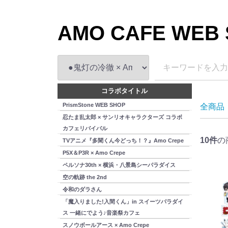
AMO CAFE WEB
コラボタイトル
PrismStone WEB SHOP
全商品
忍たま乱太郎 × サンリオキャラクターズ コラボ
カフェリバイバル
10
件
の
TVアニメ『多聞くん今どっち！？』Amo Crepe
P5X＆P3R × Amo Crepe
ペルソナ30th × 横浜・八景島シーパラダイス
空の軌跡 the 2nd
令和のダラさん
「魔入りました!入間くん」in スイーツパラダイ
ス 一緒にでよう♪音楽祭カフェ
スノウボールアース × Amo Crepe