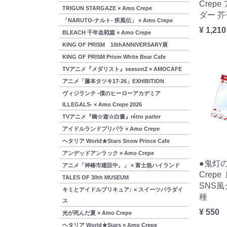
Crep
TRIGUN STARGAZE × Amo Crepe
ダー 芥
「NARUTO-ナルト- 疾風伝」 × Amo Crepe
¥ 1,210
BLEACH 千年血戦篇 × Amo Crepe
KING OF PRISM 10thANNIVERSARY展
KING OF PRISM Prism White Bear Cafe
TVアニメ『メダリスト』season2 × AMOCAFE
アニメ「藤本タツキ17-26」EXHIBITION
ヴィジランテ -僕のヒーローアカデミア
ILLEGALS- × Amo Crepe 2026
TVアニメ『幽☆遊☆白書』rétro parlor
アイドルランドプリパラ × Amo Crepe
ヘタリア World★Stars Snow Prince Cafe
アンデッドアンラック × Amo Crepe
●鬼灯の
アニメ「神椿市建設中。」 × 富士急ハイランド
Crep
TALES OF 30th MUSEUM
SNS風
キミとアイドルプリキュア♪ × スイーツパラダイ
種
ス
¥ 550
光が死んだ夏 × Amo Crepe
ヘタリア World★Stars × Amo Crepe