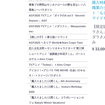
購入特
青春ブタ野郎はサンタクロースの夢を見ない × 八
職業の
景島シーパラダイス
ト「も
AGF2025 TVアニメ「ダイヤのA actⅡ -Second
マイド
Season-」AGF
【限定
AGF2025 TVアニメ「メダリスト」-Masquerade
ラさん
ver.-
ダラさ
【推しの子】 × 富士急ハイランド
み
AGF2025 ヘタリア World★Stars Crepe Time
忍たま乱太郎 × サンリオキャラクターズ 第三弾
¥ 33,00
ショートアニメ「放課後少年花子くん」ゴースト
ホテル × Amo Crepe
TVアニメ「Turkey!」 × Amo Crepe
アイカツ！×プリパラ THE MOVIE -出会いのキセ
キ！- × スイーツパラダイス
「魔入りました!入間くん」6th Anniversary
「魔入りました!入間くん」 Iruma's Birthday
2025
「魔入りました!入間くん」コラボレーションカ
フェ Babyls Winter Vacations!