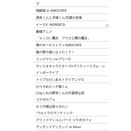
ズ
地獄楽 in AMOCAFE
高良くんと天城くん/兄貴の友達
イースX -NORDICS-
劇場アニメ
「らくだい魔女 フウカと闇の魔女」
青のオーケストラ × AMOCAFE
陰の実力者になりたくて！
リングマリィinプリパラ
サンリオキャラクターズ×プリティーリズム・レ
インボーライブ
トリプルだいあ＆トライアングル
かりそめビッチ南くん
ひねくれ小野寺くんの不器用な恋
コラボカフェ
かぐや様は告らせたい
-ウルトラロマンティック-
グリッドマンユニバース コラボカフェ
アンデッドアンラック in Diner