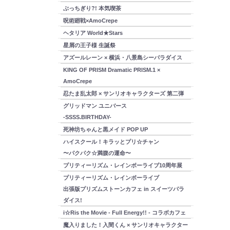
ぶっちぎり?! 本気喫茶
呪術廻戦×AmoCrepe
ヘタリア World★Stars
星屑の王子様 生誕祭
アズールレーン × 横浜・八景島シーパラダイス
KING OF PRISM Dramatic PRISM.1 ×
AmoCrepe
忍たま乱太郎 × サンリオキャラクターズ 第二弾
グリッドマン ユニバース
-SSSS.BIRTHDAY-
死神坊ちゃんと黒メイド POP UP
ハイスクール！キラッとプリ☆チャン
〜パクパク☆満腹の運命〜
プリティーリズム・レインボーライブ10周年展
プリティーリズム・レインボーライブ
出張版プリズムストーンカフェ in スイーツパラ
ダイス!
i☆Ris the Movie - Full Energy!! - コラボカフェ
魔入りました！入間くん × サンリオキャラクター