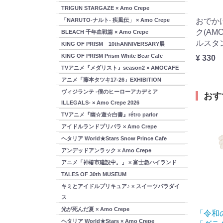
TRIGUN STARGAZE × Amo Crepe
「NARUTO-ナルト- 疾風伝」 × Amo Crepe
おでか
ク(AM
BLEACH 千年血戦篇 × Amo Crepe
ルスタ
KING OF PRISM 10thANNIVERSARY展
KING OF PRISM Prism White Bear Cafe
¥ 330
TVアニメ『メダリスト』season2 × AMOCAFE
アニメ「藤本タツキ17-26」EXHIBITION
ヴィジランテ -僕のヒーローアカデミア
おす
ILLEGALS- × Amo Crepe 2026
TVアニメ『幽☆遊☆白書』rétro parlor
アイドルランドプリパラ × Amo Crepe
ヘタリア World★Stars Snow Prince Cafe
アンデッドアンラック × Amo Crepe
アニメ「神椿市建設中。」 × 富士急ハイランド
TALES OF 30th MUSEUM
キミとアイドルプリキュア♪ × スイーツパラダイ
ス
光が死んだ夏 × Amo Crepe
「令和
ヘタリア World★Stars × Amo Crepe