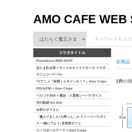
AMO CAFE WEB
コラボタイトル
PrismStone WEB SHOP
全商品
忍たま乱太郎 × サンリオキャラクターズ コラボ
カフェリバイバル
1
件
の
TVアニメ『多聞くん今どっち！？』Amo Crepe
P5X＆P3R × Amo Crepe
ペルソナ30th × 横浜・八景島シーパラダイス
空の軌跡 the 2nd
令和のダラさん
「魔入りました!入間くん」in スイーツパラダイ
ス 一緒にでよう♪音楽祭カフェ
スノウボールアース × Amo Crepe