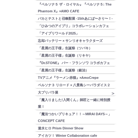
『ペルソナ５ ザ・ロイヤル』『ペルソナ５: The
Phantom X』×AMO CAFE
バカとテストと召喚獣展 -15thあにば〜さり〜！-
「ひみつのアイプリ」コラボレーションカフェ
「アイプリワールド2025」
忘却バッテリー × サンリオキャラクターズ
「星屑の王子様」生誕祭（ツバキ）
「星屑の王子様」生誕祭（リキヤ）
『Dr.STONE』 バー・フランソワ コラボカフェ
「星屑の王子様」生誕祭（銀治）
TVアニメ『ラーメン赤猫』×AmoCrepe
ペルソナ３ リロード × 八景島シーパラダイス２
大プリパラ展
「魔入りました!入間くん」師匠と一緒に特別授
業！
「魔法つかいプリキュア！！～MIRAI DAYS～」
CONCEPT CAFE
速水ヒロ Prism Dinner Show
アイカツ！ Winter Collaboration cafe