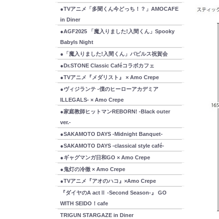
●TVアニメ「多聞くん今どっち！？」AMOCAFE
in Diner
●AGF2025 「魔入りました!入間くん」Spooky
Babyls Night
●「魔入りました!入間くん」バビルス祝賀会
●Dr.STONE Classic Caféコラボカフェ
●TVアニメ『メダリスト』 × Amo Crepe
●ヴィジランテ -僕のヒーローアカデミア
ILLEGALS- × Amo Crepe
●家庭教師ヒットマンREBORN! -Black outer
ver.-
●SAKAMOTO DAYS -Midnight Banquet-
●SAKAMOTO DAYS -classical style café-
●ギャグマンガ日和GO × Amo Crepe
●鬼灯の冷徹 × Amo Crepe
●TVアニメ『アオのハコ』×Amo Crepe
『ダイヤのA actⅡ -Second Season-』 GO
WITH SEIDO！cafe
TRIGUN STARGAZE in Diner