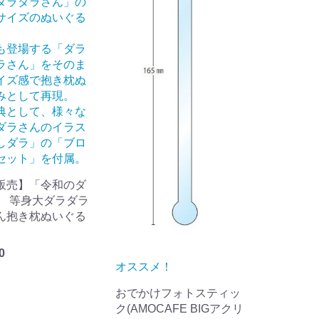
ダラダラさん」の
サイズのぬいぐる
も登場する「ダラ
ラさん」をそのま
イズ感で抱き枕ぬ
みとして再現。
典として、様々な
ダラさんのイラス
しダラ」の「ブロ
セット」を付属。
販売】「令和のダ
」 等身大ダラダラ
ん抱き枕ぬいぐる
0
オススメ！
おでかけフォトスティッ
ク(AMOCAFE BIGアクリ