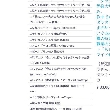
「ダラ
●忍たま乱太郎 × サンリオキャラクターズ 第一弾
等身大
み。
●忍たま乱太郎 × サンリオキャラクターズ 第二弾
作中で
●「君のことが大大大大大好きな100人の彼女」
ダラダ
コラボカフェ〜花蜜庵〜
まのサ
●忘却バッテリー Happy Halloween!
いぐる
●ケンガンアシュラ 拳闘美食祭
購入特
●ケンガンアシュラ×AmoCrepe
職業の
●アニメ『ケロロ軍曹』×AmoCrepe
ト「も
●ポールプリンセス展‼2025
マイド
●TVアニメ「合コンに行ったら女がいなかった話
」× Amo Crepe
【限定
ラさん
●TVアニメ「合コンに行ったら女がいなかった
ダラさ
話」Valentine's Cafe
み
●TVアニメ『魔法騎士レイアース』×AmoCrepe
●家庭教師ヒットマンREBORN! -和柄スーツ
¥ 33,00
ver.-
●『小市民シリーズ』×AmoCrepe
●幽☆遊☆白書 喫茶食堂
美男高校地球防衛部シリーズ BIG LOVE展