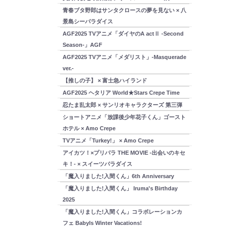
青春ブタ野郎はサンタクロースの夢を見ない × 八
景島シーパラダイス
AGF2025 TVアニメ「ダイヤのA actⅡ -Second
Season-」AGF
AGF2025 TVアニメ「メダリスト」-Masquerade
ver.-
【推しの子】 × 富士急ハイランド
AGF2025 ヘタリア World★Stars Crepe Time
忍たま乱太郎 × サンリオキャラクターズ 第三弾
ショートアニメ「放課後少年花子くん」ゴースト
ホテル × Amo Crepe
TVアニメ「Turkey!」 × Amo Crepe
アイカツ！×プリパラ THE MOVIE -出会いのキセ
キ！- × スイーツパラダイス
「魔入りました!入間くん」6th Anniversary
「魔入りました!入間くん」 Iruma's Birthday
2025
「魔入りました!入間くん」コラボレーションカ
フェ Babyls Winter Vacations!