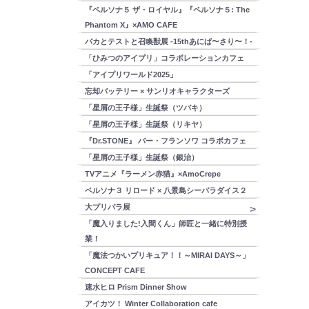
『ペルソナ５ ザ・ロイヤル』『ペルソナ５: The
Phantom X』×AMO CAFE
バカとテストと召喚獣展 -15thあにば〜さり〜！-
「ひみつのアイプリ」コラボレーションカフェ
「アイプリワールド2025」
忘却バッテリー × サンリオキャラクターズ
「星屑の王子様」生誕祭（ツバキ）
「星屑の王子様」生誕祭（リキヤ）
『Dr.STONE』 バー・フランソワ コラボカフェ
「星屑の王子様」生誕祭（銀治）
TVアニメ『ラーメン赤猫』×AmoCrepe
ペルソナ３ リロード × 八景島シーパラダイス２
大プリパラ展
「魔入りました!入間くん」師匠と一緒に特別授
業！
「魔法つかいプリキュア！！～MIRAI DAYS～」
CONCEPT CAFE
速水ヒロ Prism Dinner Show
アイカツ！ Winter Collaboration cafe