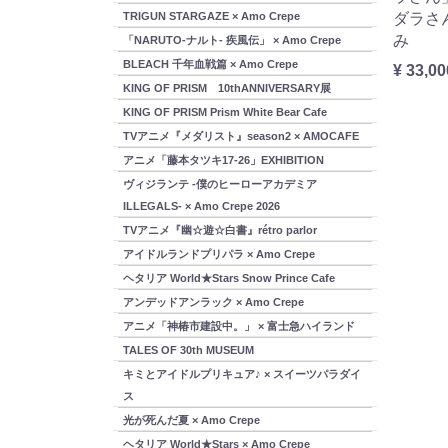
TRIGUN STARGAZE × Amo Crepe
ダラさ
み
「NARUTO-ナルト- 疾風伝」 × Amo Crepe
BLEACH 千年血戦篇 × Amo Crepe
¥ 33,00
KING OF PRISM 10thANNIVERSARY展
KING OF PRISM Prism White Bear Cafe
TVアニメ『メダリスト』season2 × AMOCAFE
アニメ「藤本タツキ17-26」EXHIBITION
ヴィジランテ -僕のヒーローアカデミア
ILLEGALS- × Amo Crepe 2026
TVアニメ『幽☆遊☆白書』rétro parlor
アイドルランドプリパラ × Amo Crepe
ヘタリア World★Stars Snow Prince Cafe
アンデッドアンラック × Amo Crepe
アニメ「神椿市建設中。」 × 富士急ハイランド
TALES OF 30th MUSEUM
キミとアイドルプリキュア♪ × スイーツパラダイ
ス
光が死んだ夏 × Amo Crepe
ヘタリア World★Stars × Amo Crepe