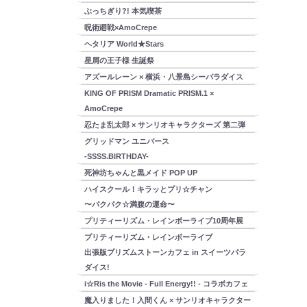
ぶっちぎり?! 本気喫茶
呪術廻戦×AmoCrepe
ヘタリア World★Stars
星屑の王子様 生誕祭
アズールレーン × 横浜・八景島シーパラダイス
KING OF PRISM Dramatic PRISM.1 ×
AmoCrepe
忍たま乱太郎 × サンリオキャラクターズ 第二弾
グリッドマン ユニバース
-SSSS.BIRTHDAY-
死神坊ちゃんと黒メイド POP UP
ハイスクール！キラッとプリ☆チャン
〜パクパク☆満腹の運命〜
プリティーリズム・レインボーライブ10周年展
プリティーリズム・レインボーライブ
出張版プリズムストーンカフェ in スイーツパラ
ダイス!
i☆Ris the Movie - Full Energy!! - コラボカフェ
魔入りました！入間くん × サンリオキャラクター