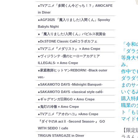
●TVアニメ「多聞くん今どっち！？」AMOCAFE
in Diner
●AGF2025 「魔入りました!入間くん」Spooky
Babyls Night
●「魔入りました!入間くん」バビルス祝賀会
●Dr.STONE Classic Caféコラボカフェ
「令和
●TVアニメ『メダリスト』 × Amo Crepe
「ダラ
●ヴィジランテ -僕のヒーローアカデミア
等身大
ILLEGALS- × Amo Crepe
み。
●家庭教師ヒットマンREBORN! -Black outer
作中で
ver.-
ダラダ
まのサ
●SAKAMOTO DAYS -Midnight Banquet-
いぐる
●SAKAMOTO DAYS -classical style café-
購入特
●ギャグマンガ日和GO × Amo Crepe
職業の
●鬼灯の冷徹 × Amo Crepe
ト「も
●TVアニメ『アオのハコ』×Amo Crepe
マイド
『ダイヤのA actⅡ -Second Season-』 GO
WITH SEIDO！cafe
【限定
TRIGUN STARGAZE in Diner
ラさん