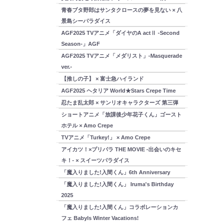
青春ブタ野郎はサンタクロースの夢を見ない × 八
景島シーパラダイス
AGF2025 TVアニメ「ダイヤのA actⅡ -Second
Season-」AGF
AGF2025 TVアニメ「メダリスト」-Masquerade
ver.-
【推しの子】 × 富士急ハイランド
AGF2025 ヘタリア World★Stars Crepe Time
忍たま乱太郎 × サンリオキャラクターズ 第三弾
ショートアニメ「放課後少年花子くん」ゴースト
ホテル × Amo Crepe
TVアニメ「Turkey!」 × Amo Crepe
アイカツ！×プリパラ THE MOVIE -出会いのキセ
キ！- × スイーツパラダイス
「魔入りました!入間くん」6th Anniversary
「魔入りました!入間くん」 Iruma's Birthday
2025
「魔入りました!入間くん」コラボレーションカ
フェ Babyls Winter Vacations!