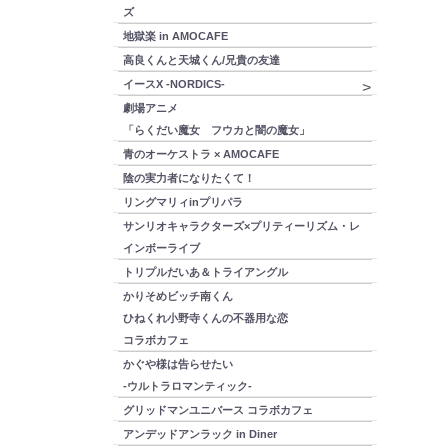
ズ
地獄楽 in AMOCAFE
高良くんと天城くん/兄貴の友達
イースX -NORDICS-
劇場アニメ
「らくだい魔女 フウカと闇の魔女」
青のオーケストラ × AMOCAFE
陰の実力者になりたくて！
リングマリィinプリパラ
サンリオキャラクターズ×プリティーリズム・レ
インボーライブ
トリプルだいあ＆トライアングル
かりそめビッチ南くん
ひねくれ小野寺くんの不器用な恋
コラボカフェ
かぐや様は告らせたい
-ウルトラロマンティック-
グリッドマンユニバース コラボカフェ
アンデッドアンラック in Diner