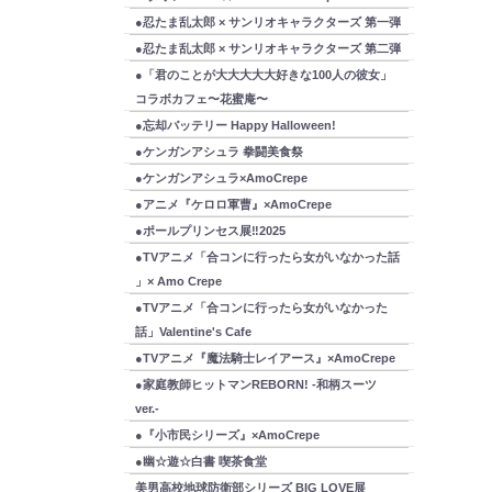
●忍たま乱太郎 × サンリオキャラクターズ 第一弾
●忍たま乱太郎 × サンリオキャラクターズ 第二弾
●「君のことが大大大大大好きな100人の彼女」
コラボカフェ〜花蜜庵〜
●忘却バッテリー Happy Halloween!
●ケンガンアシュラ 拳闘美食祭
●ケンガンアシュラ×AmoCrepe
●アニメ『ケロロ軍曹』×AmoCrepe
●ポールプリンセス展‼2025
●TVアニメ「合コンに行ったら女がいなかった話
」× Amo Crepe
●TVアニメ「合コンに行ったら女がいなかった
話」Valentine's Cafe
●TVアニメ『魔法騎士レイアース』×AmoCrepe
●家庭教師ヒットマンREBORN! -和柄スーツ
ver.-
●『小市民シリーズ』×AmoCrepe
●幽☆遊☆白書 喫茶食堂
美男高校地球防衛部シリーズ BIG LOVE展