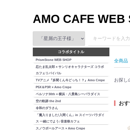
AMO CAFE WEB
コラボタイトル
PrismStone WEB SHOP
全商品
忍たま乱太郎 × サンリオキャラクターズ コラボ
カフェリバイバル
お探し
TVアニメ『多聞くん今どっち！？』Amo Crepe
P5X＆P3R × Amo Crepe
ペルソナ30th × 横浜・八景島シーパラダイス
空の軌跡 the 2nd
おす
令和のダラさん
「魔入りました!入間くん」in スイーツパラダイ
ス 一緒にでよう♪音楽祭カフェ
スノウボールアース × Amo Crepe