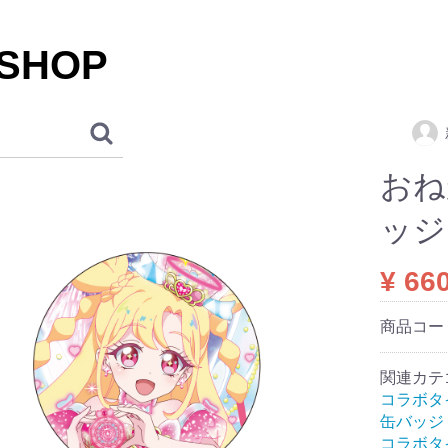
 SHOP
おね
ッジ
¥ 66
商品コー
関連カテ
コラボタ
缶バッジ
コラボタ