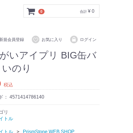
¥ 0
0
合計
新規会員登録
お気に入り
ログイン
がいアイプリ BIG缶バ
 いのり
0
税込
ド：
4571414786140
ゴリ
イトル
イトル
PrismStone WEB SHOP