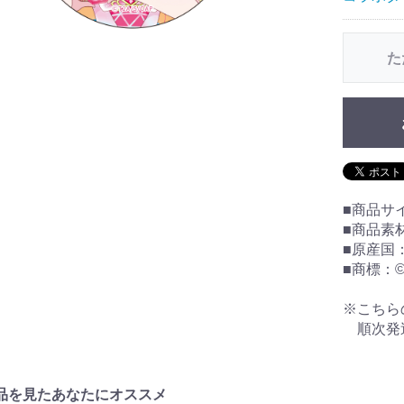
た
■商品サ
■商品素
■原産国
■商標：©T-
※こちら
順次発
品を見たあなたにオススメ