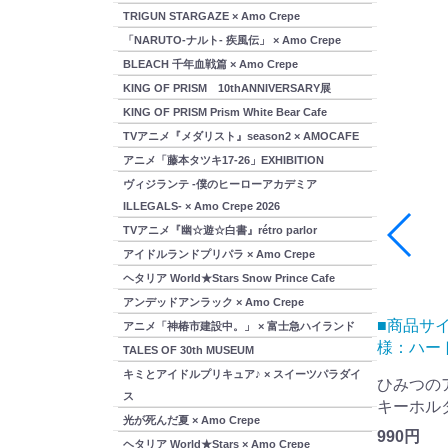
TRIGUN STARGAZE × Amo Crepe
「NARUTO-ナルト- 疾風伝」 × Amo Crepe
BLEACH 千年血戦篇 × Amo Crepe
KING OF PRISM 10thANNIVERSARY展
KING OF PRISM Prism White Bear Cafe
TVアニメ『メダリスト』season2 × AMOCAFE
アニメ「藤本タツキ17-26」EXHIBITION
ヴィジランテ -僕のヒーローアカデミア
ILLEGALS- × Amo Crepe 2026
TVアニメ『幽☆遊☆白書』rétro parlor
アイドルランドプリパラ × Amo Crepe
ヘタリア World★Stars Snow Prince Cafe
アンデッドアンラック × Amo Crepe
m ■商品
■商品サイズ：約W42mm×H62mm ■仕
■商品サイ
アニメ「神椿市建設中。」 × 富士急ハイランド
様：ハートホロ...
商品素材：
TALES OF 30th MUSEUM
キミとアイドルプリキュア♪ × スイーツパラダイ
プ いの
ひみつのアイプリ ホログラムアクリル
ひみつの
ス
キーホルダー える×シナモロール
サテンポ
光が死んだ夏 × Amo Crepe
990円
2,750円
ヘタリア World★Stars × Amo Crepe