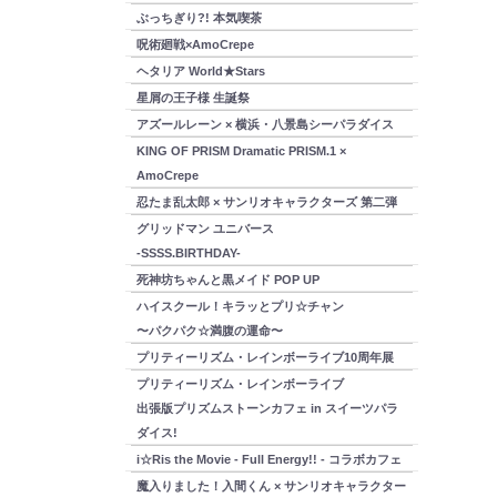
ぶっちぎり?! 本気喫茶
呪術廻戦×AmoCrepe
ヘタリア World★Stars
星屑の王子様 生誕祭
アズールレーン × 横浜・八景島シーパラダイス
KING OF PRISM Dramatic PRISM.1 ×
AmoCrepe
忍たま乱太郎 × サンリオキャラクターズ 第二弾
グリッドマン ユニバース
-SSSS.BIRTHDAY-
死神坊ちゃんと黒メイド POP UP
ハイスクール！キラッとプリ☆チャン
〜パクパク☆満腹の運命〜
プリティーリズム・レインボーライブ10周年展
プリティーリズム・レインボーライブ
出張版プリズムストーンカフェ in スイーツパラ
ダイス!
i☆Ris the Movie - Full Energy!! - コラボカフェ
魔入りました！入間くん × サンリオキャラクター