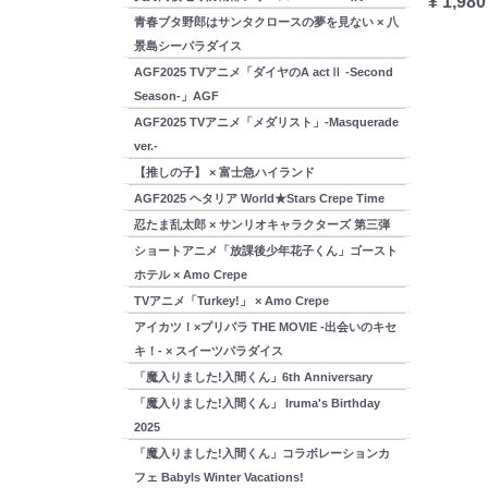
¥ 660
¥ 1,980
青春ブタ野郎はサンタクロースの夢を見ない × 八
景島シーパラダイス
AGF2025 TVアニメ「ダイヤのA actⅡ -Second
Season-」AGF
AGF2025 TVアニメ「メダリスト」-Masquerade
ver.-
【推しの子】 × 富士急ハイランド
AGF2025 ヘタリア World★Stars Crepe Time
忍たま乱太郎 × サンリオキャラクターズ 第三弾
ショートアニメ「放課後少年花子くん」ゴースト
ホテル × Amo Crepe
TVアニメ「Turkey!」 × Amo Crepe
アイカツ！×プリパラ THE MOVIE -出会いのキセ
キ！- × スイーツパラダイス
「魔入りました!入間くん」6th Anniversary
「魔入りました!入間くん」 Iruma's Birthday
2025
「魔入りました!入間くん」コラボレーションカ
フェ Babyls Winter Vacations!