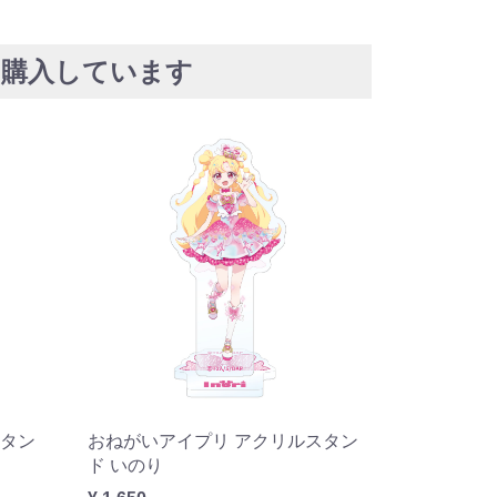
に購入しています
スタン
おねがいアイプリ アクリルスタン
おねがいア
ド いのり
¥ 715