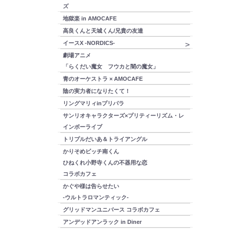
ズ
地獄楽 in AMOCAFE
高良くんと天城くん/兄貴の友達
イースX -NORDICS-
劇場アニメ
「らくだい魔女 フウカと闇の魔女」
青のオーケストラ × AMOCAFE
陰の実力者になりたくて！
リングマリィinプリパラ
サンリオキャラクターズ×プリティーリズム・レ
インボーライブ
トリプルだいあ＆トライアングル
かりそめビッチ南くん
ひねくれ小野寺くんの不器用な恋
コラボカフェ
かぐや様は告らせたい
-ウルトラロマンティック-
グリッドマンユニバース コラボカフェ
アンデッドアンラック in Diner