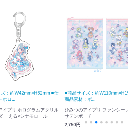
ズ：約W110mm×H150mm ■
■商品サイズ：約W100×H100
ポ...
ート状態) ■...
アイプリ ファンシーレトロ
おねがいアイプリ ファンシー
ーチ
アクリルフィギュア ぐみ
1,320円