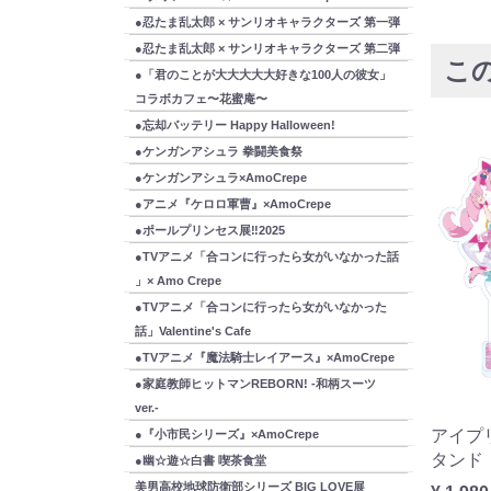
●忍たま乱太郎 × サンリオキャラクターズ 第一弾
●忍たま乱太郎 × サンリオキャラクターズ 第二弾
こ
●「君のことが大大大大大好きな100人の彼女」
コラボカフェ〜花蜜庵〜
●忘却バッテリー Happy Halloween!
●ケンガンアシュラ 拳闘美食祭
●ケンガンアシュラ×AmoCrepe
●アニメ『ケロロ軍曹』×AmoCrepe
●ポールプリンセス展‼2025
●TVアニメ「合コンに行ったら女がいなかった話
」× Amo Crepe
●TVアニメ「合コンに行ったら女がいなかった
話」Valentine's Cafe
●TVアニメ『魔法騎士レイアース』×AmoCrepe
●家庭教師ヒットマンREBORN! -和柄スーツ
ver.-
ルスタン
おねがいアイプリ BIG缶バッジ あお
アイプ
●『小市民シリーズ』×AmoCrepe
い
タンド
●幽☆遊☆白書 喫茶食堂
美男高校地球防衛部シリーズ BIG LOVE展