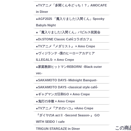
●TVアニメ「多聞くん今どっち！？」AMOCAFE
in Diner
●AGF2025 「魔入りました!入間くん」Spooky
Babyls Night
●「魔入りました!入間くん」バビルス祝賀会
●Dr.STONE Classic Caféコラボカフェ
●TVアニメ『メダリスト』 × Amo Crepe
●ヴィジランテ -僕のヒーローアカデミア
ILLEGALS- × Amo Crepe
●家庭教師ヒットマンREBORN! -Black outer
ver.-
●SAKAMOTO DAYS -Midnight Banquet-
●SAKAMOTO DAYS -classical style café-
●ギャグマンガ日和GO × Amo Crepe
●鬼灯の冷徹 × Amo Crepe
●TVアニメ『アオのハコ』×Amo Crepe
『ダイヤのA actⅡ -Second Season-』 GO
WITH SEIDO！cafe
この商
TRIGUN STARGAZE in Diner