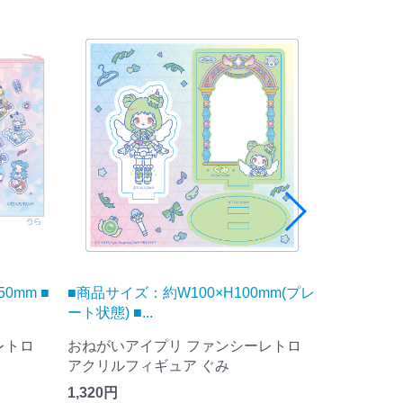
mm(プレ
■商品サイズ： 本体:W86×H84mm 台
■商品サイ
座:W86×...
ホログラム仕
レトロ
ひみつのアイプリ おすわりアクリルフ
ひみつの
ィギュア チィ×ハンギョドン
つむぎ×
1,870円
715円