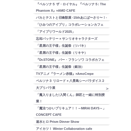
『ペルソナ５ ザ・ロイヤル』『ペルソナ５: The
Phantom X』×AMO CAFE
バカとテストと召喚獣展 -15thあにば〜さり〜！-
「ひみつのアイプリ」コラボレーションカフェ
「アイプリワールド2025」
忘却バッテリー × サンリオキャラクターズ
「星屑の王子様」生誕祭（ツバキ）
「星屑の王子様」生誕祭（リキヤ）
『Dr.STONE』 バー・フランソワ コラボカフェ
「星屑の王子様」生誕祭（銀治）
TVアニメ『ラーメン赤猫』×AmoCrepe
ペルソナ３ リロード × 八景島シーパラダイス２
大プリパラ展
「魔入りました!入間くん」師匠と一緒に特別授
業！
「魔法つかいプリキュア！！～MIRAI DAYS～」
CONCEPT CAFE
速水ヒロ Prism Dinner Show
アイカツ！ Winter Collaboration cafe