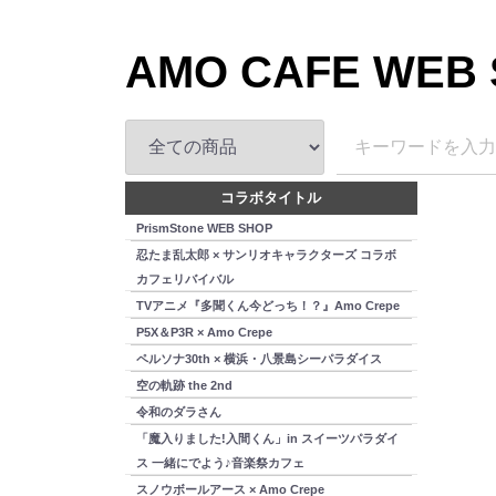
AMO CAFE WEB
コラボタイトル
PrismStone WEB SHOP
忍たま乱太郎 × サンリオキャラクターズ コラボ
カフェリバイバル
TVアニメ『多聞くん今どっち！？』Amo Crepe
P5X＆P3R × Amo Crepe
ペルソナ30th × 横浜・八景島シーパラダイス
空の軌跡 the 2nd
令和のダラさん
「魔入りました!入間くん」in スイーツパラダイ
ス 一緒にでよう♪音楽祭カフェ
スノウボールアース × Amo Crepe