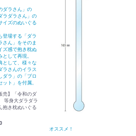
のダラさん」の
ダラダラさん」の
サイズのぬいぐる
も登場する「ダラ
ラさん」をそのま
イズ感で抱き枕ぬ
みとして再現。
典として、様々な
ダラさんのイラス
しダラ」の「ブロ
セット」を付属。
販売】「令和のダ
」 等身大ダラダラ
ん抱き枕ぬいぐる
0
オススメ！