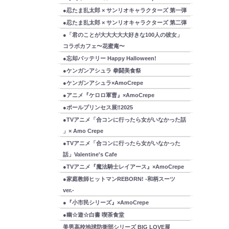
●忍たま乱太郎 × サンリオキャラクターズ 第一弾
●忍たま乱太郎 × サンリオキャラクターズ 第二弾
●「君のことが大大大大大好きな100人の彼女」
コラボカフェ〜花蜜庵〜
●忘却バッテリー Happy Halloween!
●ケンガンアシュラ 拳闘美食祭
●ケンガンアシュラ×AmoCrepe
●アニメ『ケロロ軍曹』×AmoCrepe
●ポールプリンセス展‼2025
●TVアニメ「合コンに行ったら女がいなかった話
」× Amo Crepe
●TVアニメ「合コンに行ったら女がいなかった
話」Valentine's Cafe
●TVアニメ『魔法騎士レイアース』×AmoCrepe
●家庭教師ヒットマンREBORN! -和柄スーツ
ver.-
●『小市民シリーズ』×AmoCrepe
●幽☆遊☆白書 喫茶食堂
美男高校地球防衛部シリーズ BIG LOVE展