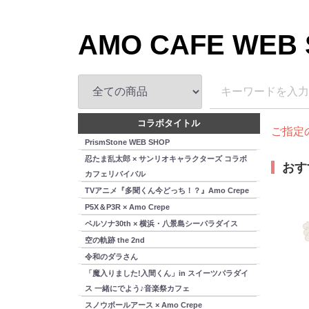
AMO CAFE WEB
コラボタイトル
ご指定
PrismStone WEB SHOP
忍たま乱太郎 × サンリオキャラクターズ コラボ
おす
カフェリバイバル
TVアニメ『多聞くん今どっち！？』Amo Crepe
P5X＆P3R × Amo Crepe
ペルソナ30th × 横浜・八景島シーパラダイス
空の軌跡 the 2nd
令和のダラさん
「魔入りました!入間くん」in スイーツパラダイ
ス 一緒にでよう♪音楽祭カフェ
スノウボールアース × Amo Crepe