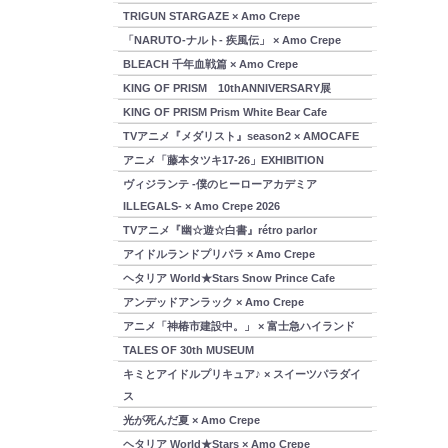
TRIGUN STARGAZE × Amo Crepe
「NARUTO-ナルト- 疾風伝」 × Amo Crepe
BLEACH 千年血戦篇 × Amo Crepe
KING OF PRISM 10thANNIVERSARY展
KING OF PRISM Prism White Bear Cafe
TVアニメ『メダリスト』season2 × AMOCAFE
アニメ「藤本タツキ17-26」EXHIBITION
ヴィジランテ -僕のヒーローアカデミア
ILLEGALS- × Amo Crepe 2026
TVアニメ『幽☆遊☆白書』rétro parlor
アイドルランドプリパラ × Amo Crepe
ヘタリア World★Stars Snow Prince Cafe
アンデッドアンラック × Amo Crepe
アニメ「神椿市建設中。」 × 富士急ハイランド
TALES OF 30th MUSEUM
キミとアイドルプリキュア♪ × スイーツパラダイ
ス
光が死んだ夏 × Amo Crepe
ヘタリア World★Stars × Amo Crepe