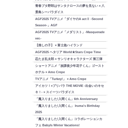
青春ブタ野郎はサンタクロースの夢を見ない × 八
景島シーパラダイス
AGF2025 TVアニメ「ダイヤのA actⅡ -Second
Season-」AGF
AGF2025 TVアニメ「メダリスト」-Masquerade
ver.-
【推しの子】 × 富士急ハイランド
AGF2025 ヘタリア World★Stars Crepe Time
忍たま乱太郎 × サンリオキャラクターズ 第三弾
ショートアニメ「放課後少年花子くん」ゴースト
ホテル × Amo Crepe
TVアニメ「Turkey!」 × Amo Crepe
アイカツ！×プリパラ THE MOVIE -出会いのキセ
キ！- × スイーツパラダイス
「魔入りました!入間くん」6th Anniversary
「魔入りました!入間くん」 Iruma's Birthday
2025
「魔入りました!入間くん」コラボレーションカ
フェ Babyls Winter Vacations!