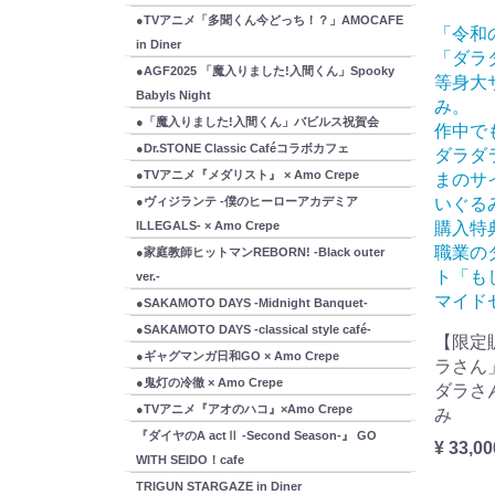
●TVアニメ「多聞くん今どっち！？」AMOCAFE
「令和
in Diner
「ダラ
●AGF2025 「魔入りました!入間くん」Spooky
等身大
Babyls Night
み。
●「魔入りました!入間くん」バビルス祝賀会
作中で
●Dr.STONE Classic Caféコラボカフェ
ダラダ
●TVアニメ『メダリスト』 × Amo Crepe
まのサ
いぐる
●ヴィジランテ -僕のヒーローアカデミア
購入特
ILLEGALS- × Amo Crepe
職業の
●家庭教師ヒットマンREBORN! -Black outer
ト「も
ver.-
マイド
●SAKAMOTO DAYS -Midnight Banquet-
●SAKAMOTO DAYS -classical style café-
【限定
●ギャグマンガ日和GO × Amo Crepe
ラさん
●鬼灯の冷徹 × Amo Crepe
ダラさ
●TVアニメ『アオのハコ』×Amo Crepe
み
『ダイヤのA actⅡ -Second Season-』 GO
¥ 33,00
WITH SEIDO！cafe
TRIGUN STARGAZE in Diner