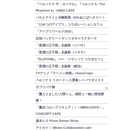
『ペルソナ５ ザ・ロイヤル』『ペルソナ５: The
Phantom X』×AMO CAFE
バカとテストと召喚獣展 -15thあにば〜さり〜！-
「ひみつのアイプリ」コラボレーションカフェ
「アイプリワールド2025」
忘却バッテリー × サンリオキャラクターズ
「星屑の王子様」生誕祭（ツバキ）
「星屑の王子様」生誕祭（リキヤ）
『Dr.STONE』 バー・フランソワ コラボカフェ
「星屑の王子様」生誕祭（銀治）
TVアニメ『ラーメン赤猫』×AmoCrepe
ペルソナ３ リロード × 八景島シーパラダイス２
大プリパラ展
「魔入りました!入間くん」師匠と一緒に特別授
業！
「魔法つかいプリキュア！！～MIRAI DAYS～」
CONCEPT CAFE
速水ヒロ Prism Dinner Show
アイカツ！ Winter Collaboration cafe