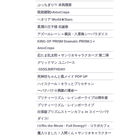
ぶっちぎり?! 本気喫茶
呪術廻戦×AmoCrepe
ヘタリア World★Stars
星屑の王子様 生誕祭
アズールレーン × 横浜・八景島シーパラダイス
KING OF PRISM Dramatic PRISM.1 ×
AmoCrepe
忍たま乱太郎 × サンリオキャラクターズ 第二弾
グリッドマン ユニバース
-SSSS.BIRTHDAY-
死神坊ちゃんと黒メイド POP UP
ハイスクール！キラッとプリ☆チャン
〜パクパク☆満腹の運命〜
プリティーリズム・レインボーライブ10周年展
プリティーリズム・レインボーライブ
出張版プリズムストーンカフェ in スイーツパラ
ダイス!
i☆Ris the Movie - Full Energy!! - コラボカフェ
魔入りました！入間くん × サンリオキャラクター