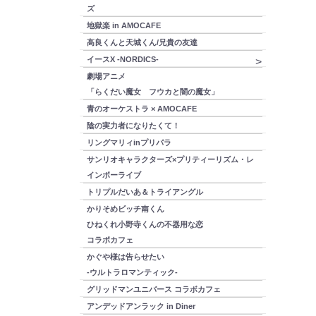
ズ
地獄楽 in AMOCAFE
高良くんと天城くん/兄貴の友達
イースX -NORDICS-
劇場アニメ
「らくだい魔女 フウカと闇の魔女」
青のオーケストラ × AMOCAFE
陰の実力者になりたくて！
リングマリィinプリパラ
サンリオキャラクターズ×プリティーリズム・レ
インボーライブ
トリプルだいあ＆トライアングル
かりそめビッチ南くん
ひねくれ小野寺くんの不器用な恋
コラボカフェ
かぐや様は告らせたい
-ウルトラロマンティック-
グリッドマンユニバース コラボカフェ
アンデッドアンラック in Diner