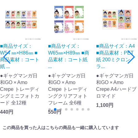
■商品サイズ：
■商品サイズ：
■商品サイズ：A4
W54 ㎜×H86㎜ ■
W65㎜×H89㎜ ■商
■商品素材：PET
商品素材：コート
品素材：コート紙
紙 200ミクロン
紙 ...
...
ラ...
●ギャグマンガ日
●ギャグマンガ日
●ギャグマンガ日
和GO × Amo
和GO × Amo
和GO × Amo
Crepe トレーディ
Crepe トレーディ
Crepe A4ハードブ
ングミニフォトカ
ングクリアフォト
ロマイド
ード 全12種
フレーム 全6種
1,100円
440円
550円
この商品を買った人はこちらの商品も一緒に購入しています