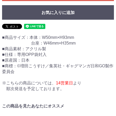
お気に入りに追加
■商品サイズ：本体：W50mm×H93mm
台座：W46mm×H35mm
■商品素材：アクリル製
■仕様：専用OPP袋封入
■原産国：日本
■商標：©増田こうすけ／集英社・ギャグマンガ日和GO製作
委員会
※こちらの商品については、
14営業日
より
順次発送を予定しております。
この商品を見たあなたにオススメ