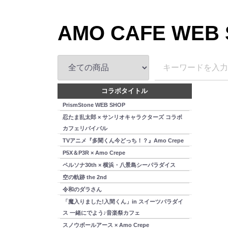
AMO CAFE WEB
コラボタイトル
PrismStone WEB SHOP
忍たま乱太郎 × サンリオキャラクターズ コラボ
カフェリバイバル
TVアニメ『多聞くん今どっち！？』Amo Crepe
P5X＆P3R × Amo Crepe
ペルソナ30th × 横浜・八景島シーパラダイス
空の軌跡 the 2nd
令和のダラさん
「魔入りました!入間くん」in スイーツパラダイ
ス 一緒にでよう♪音楽祭カフェ
スノウボールアース × Amo Crepe