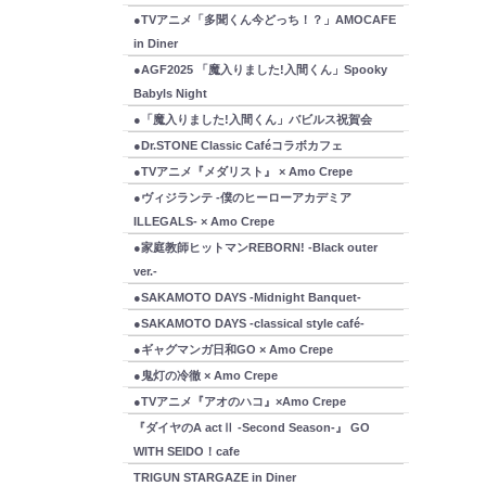
●TVアニメ「多聞くん今どっち！？」AMOCAFE
in Diner
●AGF2025 「魔入りました!入間くん」Spooky
Babyls Night
●「魔入りました!入間くん」バビルス祝賀会
●Dr.STONE Classic Caféコラボカフェ
●TVアニメ『メダリスト』 × Amo Crepe
●ヴィジランテ -僕のヒーローアカデミア
ILLEGALS- × Amo Crepe
●家庭教師ヒットマンREBORN! -Black outer
ver.-
●SAKAMOTO DAYS -Midnight Banquet-
●SAKAMOTO DAYS -classical style café-
●ギャグマンガ日和GO × Amo Crepe
●鬼灯の冷徹 × Amo Crepe
●TVアニメ『アオのハコ』×Amo Crepe
『ダイヤのA actⅡ -Second Season-』 GO
WITH SEIDO！cafe
TRIGUN STARGAZE in Diner