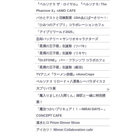
『ペルソナ５ ザ・ロイヤル』『ペルソナ５: The
Phantom X』×AMO CAFE
バカとテストと召喚獣展 -15thあにば〜さり〜！-
「ひみつのアイプリ」コラボレーションカフェ
「アイプリワールド2025」
忘却バッテリー × サンリオキャラクターズ
「星屑の王子様」生誕祭（ツバキ）
「星屑の王子様」生誕祭（リキヤ）
『Dr.STONE』 バー・フランソワ コラボカフェ
「星屑の王子様」生誕祭（銀治）
TVアニメ『ラーメン赤猫』×AmoCrepe
ペルソナ３ リロード × 八景島シーパラダイス２
大プリパラ展
「魔入りました!入間くん」師匠と一緒に特別授
業！
「魔法つかいプリキュア！！～MIRAI DAYS～」
CONCEPT CAFE
速水ヒロ Prism Dinner Show
アイカツ！ Winter Collaboration cafe