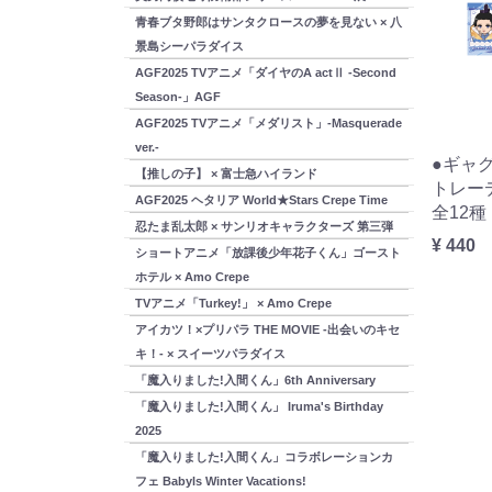
青春ブタ野郎はサンタクロースの夢を見ない × 八
景島シーパラダイス
AGF2025 TVアニメ「ダイヤのA actⅡ -Second
Season-」AGF
AGF2025 TVアニメ「メダリスト」-Masquerade
ver.-
o Crepe
●ギャグマンガ日和GO × Amo Crepe
●ギャグ
【推しの子】 × 富士急ハイランド
良
トレーディングミニフォトカード
A4ハ
AGF2025 ヘタリア World★Stars Crepe Time
全12種
¥ 1,100
忍たま乱太郎 × サンリオキャラクターズ 第三弾
¥ 440
ショートアニメ「放課後少年花子くん」ゴースト
ホテル × Amo Crepe
TVアニメ「Turkey!」 × Amo Crepe
アイカツ！×プリパラ THE MOVIE -出会いのキセ
キ！- × スイーツパラダイス
「魔入りました!入間くん」6th Anniversary
「魔入りました!入間くん」 Iruma's Birthday
2025
「魔入りました!入間くん」コラボレーションカ
フェ Babyls Winter Vacations!