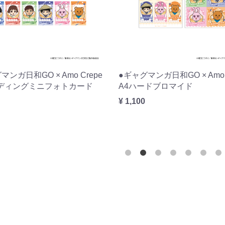
マンガ日和GO × Amo Crepe
●ギャグマンガ日和GO × Amo 
ードブロマイド
アクリルスタンド うさみち
¥ 1,320