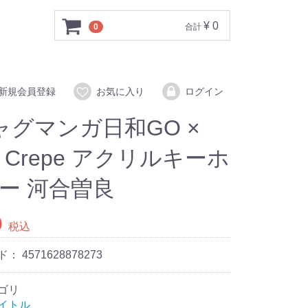
¥ 0
0
合計
新規会員登録
お気に入り
ログイン
ャグマンガ日和GO ×
o Crepe アクリルキーホ
ー 河合曽良
0
税込
ド：
4571628878273
ゴリ
イトル