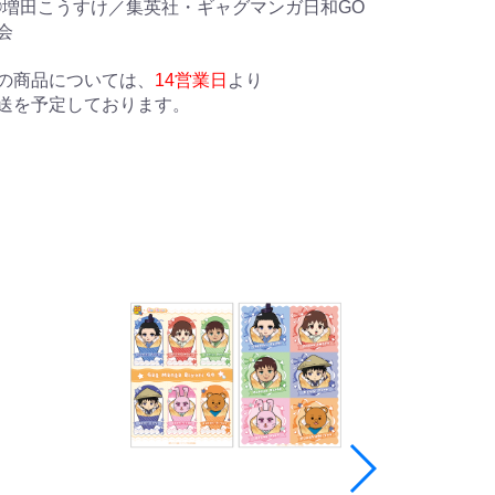
©増田こうすけ／集英社・ギャグマンガ日和GO
会
の商品については、
14営業日
より
送を予定しております。