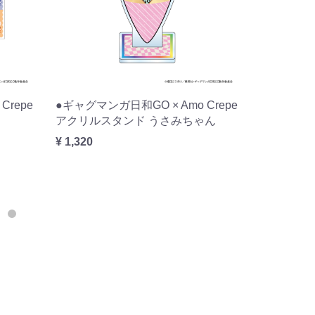
Crepe
●ギャグマンガ日和GO × Amo Crepe
●ギャグマン
ゃん
アクリルスタンド 小野妹子
アクリルス
¥ 1,320
¥ 1,320