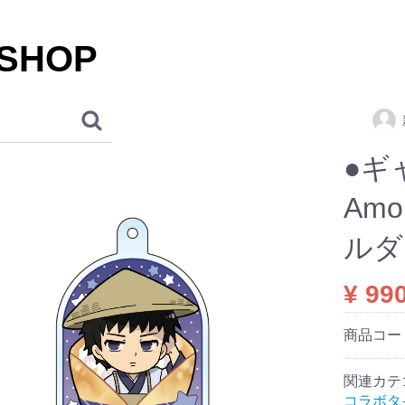
 SHOP
●ギ
Am
ルダ
¥ 99
商品コー
関連カテ
コラボタ