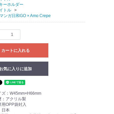
キーホルダー
イトル
ンガ日和GO × Amo Crepe
カートに入れる
お気に入りに追加
ズ：W45mm×H66mm
材：アクリル製
専用OPP袋封入
：日本