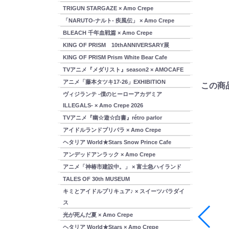
TRIGUN STARGAZE × Amo Crepe
「NARUTO-ナルト- 疾風伝」 × Amo Crepe
BLEACH 千年血戦篇 × Amo Crepe
KING OF PRISM 10thANNIVERSARY展
KING OF PRISM Prism White Bear Cafe
TVアニメ『メダリスト』season2 × AMOCAFE
アニメ「藤本タツキ17-26」EXHIBITION
この商
ヴィジランテ -僕のヒーローアカデミア
ILLEGALS- × Amo Crepe 2026
TVアニメ『幽☆遊☆白書』rétro parlor
アイドルランドプリパラ × Amo Crepe
ヘタリア World★Stars Snow Prince Cafe
アンデッドアンラック × Amo Crepe
アニメ「神椿市建設中。」 × 富士急ハイランド
TALES OF 30th MUSEUM
キミとアイドルプリキュア♪ × スイーツパラダイ
ス
光が死んだ夏 × Amo Crepe
ヘタリア World★Stars × Amo Crepe