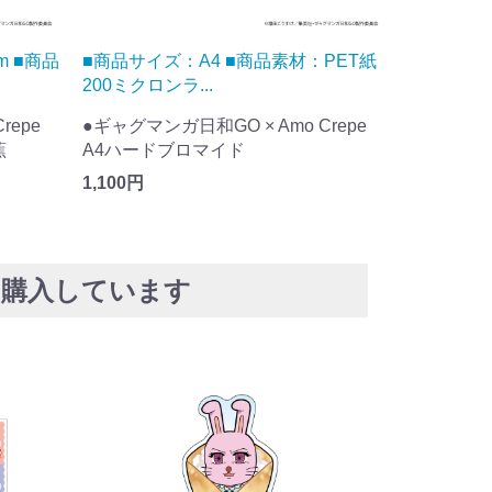
PET紙
■商品サイズ：本体：
■商品サ
W50mm×H93mm ...
W54m
repe
●ギャグマンガ日和GO × Amo Crepe
●ギャグマン
アクリルスタンド うさみちゃん
アクリルス
1,320円
1,320円
に購入しています