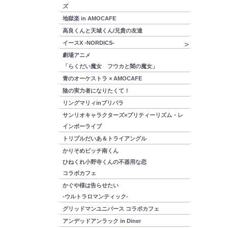
ズ
地獄楽 in AMOCAFE
高良くんと天城くん/兄貴の友達
イースX -NORDICS-
劇場アニメ
「らくだい魔女 フウカと闇の魔女」
青のオーケストラ × AMOCAFE
陰の実力者になりたくて！
リングマリィinプリパラ
サンリオキャラクターズ×プリティーリズム・レ
インボーライブ
トリプルだいあ＆トライアングル
かりそめビッチ南くん
ひねくれ小野寺くんの不器用な恋
コラボカフェ
かぐや様は告らせたい
-ウルトラロマンティック-
グリッドマンユニバース コラボカフェ
アンデッドアンラック in Diner