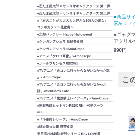
●忍たま乱太郎 × サンリオキャラクターズ 第一弾
●忍たま乱太郎 × サンリオキャラクターズ 第二弾
 ■商品素
■商品サイズ：W45mm×H66mm ■商品
■商品サイ
●「君のことが大大大大大好きな100人の彼女」
素材：アクリル...
素材：アク
コラボカフェ〜花蜜庵〜
repe
●ギャグマンガ日和GO × Amo Crepe
●ギャグマン
●忘却バッテリー Happy Halloween!
ド 全
アクリルキーホルダー クマ吉くん
アクリル
●ケンガンアシュラ 拳闘美食祭
●ケンガンアシュラ×AmoCrepe
990円
990円
●アニメ『ケロロ軍曹』×AmoCrepe
●ポールプリンセス展‼2025
●TVアニメ「合コンに行ったら女がいなかった話
」× Amo Crepe
こ
●TVアニメ「合コンに行ったら女がいなかった
話」Valentine's Cafe
●TVアニメ『魔法騎士レイアース』×AmoCrepe
●家庭教師ヒットマンREBORN! -和柄スーツ
ver.-
●『小市民シリーズ』×AmoCrepe
●幽☆遊☆白書 喫茶食堂
美男高校地球防衛部シリーズ BIG LOVE展