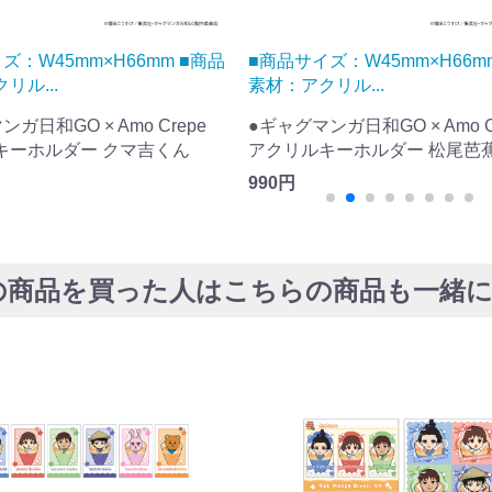
ズ：W45mm×H66mm ■商品
■商品サイズ：A4 ■商品素材：
リル...
200ミクロンラ...
ガ日和GO × Amo Crepe
●ギャグマンガ日和GO × Amo C
キーホルダー 松尾芭蕉
A4ハードブロマイド
1,100円
の商品を買った人はこちらの商品も一緒