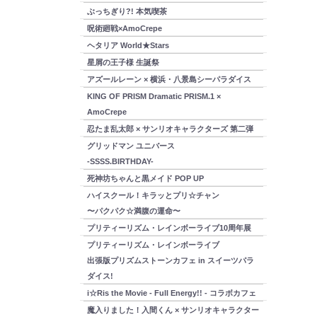
ぶっちぎり?! 本気喫茶
呪術廻戦×AmoCrepe
ヘタリア World★Stars
星屑の王子様 生誕祭
アズールレーン × 横浜・八景島シーパラダイス
KING OF PRISM Dramatic PRISM.1 ×
AmoCrepe
忍たま乱太郎 × サンリオキャラクターズ 第二弾
グリッドマン ユニバース
-SSSS.BIRTHDAY-
死神坊ちゃんと黒メイド POP UP
ハイスクール！キラッとプリ☆チャン
〜パクパク☆満腹の運命〜
プリティーリズム・レインボーライブ10周年展
プリティーリズム・レインボーライブ
出張版プリズムストーンカフェ in スイーツパラ
ダイス!
i☆Ris the Movie - Full Energy!! - コラボカフェ
魔入りました！入間くん × サンリオキャラクター