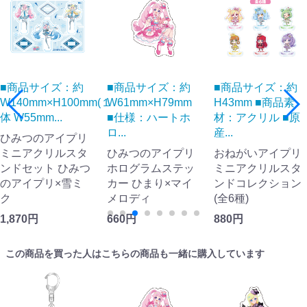
■商品サイズ：約
■商品サイズ：約
■商品サイズ：約
W140mm×H100mm(１
W61mm×H79mm
H43mm ■商品素
体 W55mm...
■仕様：ハートホ
材：アクリル ■原
ロ...
産...
ひみつのアイプリ
ミニアクリルスタ
ひみつのアイプリ
おねがいアイプリ
ンドセット ひみつ
ホログラムステッ
ミニアクリルスタ
のアイプリ×雪ミ
カー ひまり×マイ
ンドコレクション
ク
メロディ
(全6種)
1,870円
660円
880円
この商品を買った人はこちらの商品も一緒に購入しています