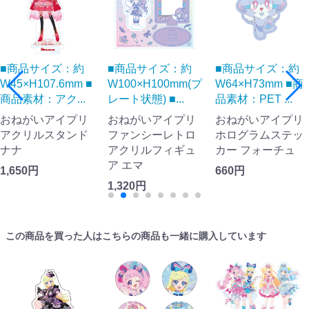
■商品サイズ：約
■商品サイズ：約
■商品サイズ：約
W45×H107.6mm ■
W100×H100mm(プ
W64×H73mm ■商
商品素材：アク...
レート状態) ■...
品素材：PET ...
おねがいアイプリ
おねがいアイプリ
おねがいアイプリ
アクリルスタンド
ファンシーレトロ
ホログラムステッ
ナナ
アクリルフィギュ
カー フォーチュ
ア エマ
1,650円
660円
1,320円
この商品を買った人はこちらの商品も一緒に購入しています