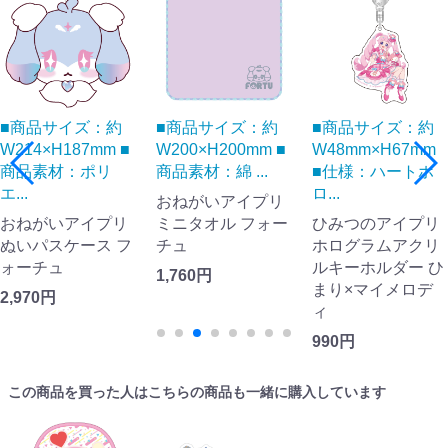
■商品サイズ：約
■商品サイズ：約
■商品サイズ：約
W214×H187mm ■
W200×H200mm ■
W48mm×H67mm
商品素材：ポリ
商品素材：綿 ...
■仕様：ハートホ
エ...
ロ...
おねがいアイプリ
おねがいアイプリ
ミニタオル フォー
ひみつのアイプリ
ぬいパスケース フ
チュ
ホログラムアクリ
ォーチュ
ルキーホルダー ひ
1,760円
まり×マイメロデ
2,970円
ィ
990円
この商品を買った人はこちらの商品も一緒に購入しています