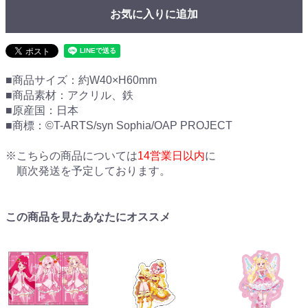
お気に入りに追加
■商品サイズ：約W40×H60mm
■商品素材：アクリル、鉄
■原産国：日本
■商標：©T-ARTS/syn Sophia/OAP PROJECT
※こちらの商品については
14営業日以内
に
順次発送を予定しております。
この商品を見たあなたにオススメ