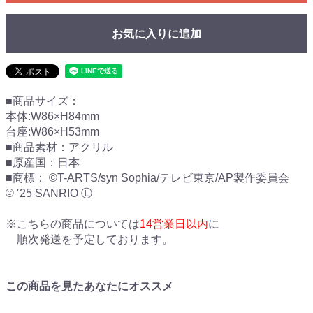
お気に入りに追加
■商品サイズ：
本体:W86×H84mm
台座:W86×H53mm
■商品素材：アクリル
■原産国：日本
■商標： ©T-ARTS/syn Sophia/テレビ東京/AP製作委員会
© ‛25 SANRIO Ⓛ
※こちらの商品については
14営業日以内
に
順次発送を予定しております。
この商品を見たあなたにオススメ