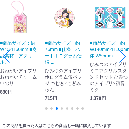
■商品サイズ：約
■商品サイズ：約
■商品サイズ：約
W40×H60mm ■商
76mm ■仕様：ハ
W140mm×H100m
品素材：アクリ
ートホログラム仕
体 W55mm...
ル、...
様 ...
ひみつのアイプリ
おねがいアイプリ
ひみつのアイプリ
ミニアクリルスタ
おねがいチャーム
ホログラム缶バッ
ンドセット ひみつ
いのり
ジ つむぎ×こぎみ
のアイプリ×初音
ゅん
ミク
880円
715円
1,870円
この商品を買った人はこちらの商品も一緒に購入しています