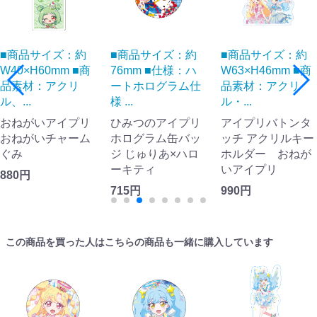
■商品サイズ：約
■商品サイズ：約
■商品サイズ：約
W40×H60mm ■商
76mm ■仕様：ハ
W63×H46mm ■商
品素材：アクリ
ートホログラム仕
品素材：アクリ
ル、...
様 ...
ル・...
おねがいアイプリ
ひみつのアイプリ
アイプリバトンタ
おねがいチャーム
ホログラム缶バッ
ッチ アクリルキー
ぐみ
ジ じゅりあ×ハロ
ホルダー おねが
ーキティ
いアイプリ
880円
715円
990円
この商品を買った人はこちらの商品も一緒に購入しています