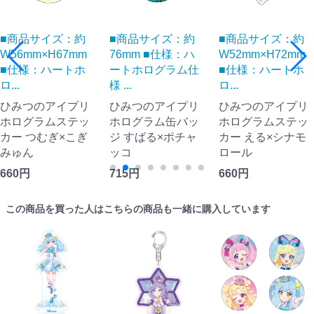
■商品サイズ：約
■商品サイズ：約
■商品サイズ：約
W56mm×H67mm
76mm ■仕様：ハ
W52mm×H72mm
■仕様：ハートホ
ートホログラム仕
■仕様：ハートホ
ロ...
様 ...
ロ...
ひみつのアイプリ
ひみつのアイプリ
ひみつのアイプリ
ホログラムステッ
ホログラム缶バッ
ホログラムステッ
カー つむぎ×こぎ
ジ すばる×ポチャ
カー える×シナモ
みゅん
ッコ
ロール
660円
715円
660円
この商品を買った人はこちらの商品も一緒に購入しています