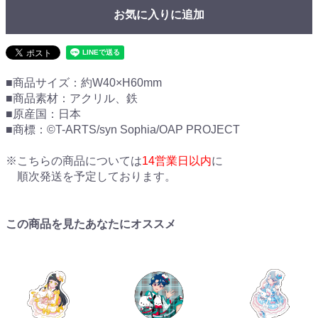
お気に入りに追加
■商品サイズ：約W40×H60mm
■商品素材：アクリル、鉄
■原産国：日本
■商標：©T-ARTS/syn Sophia/OAP PROJECT
※こちらの商品については
14営業日以内
に
順次発送を予定しております。
この商品を見たあなたにオススメ