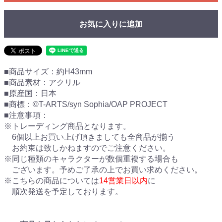
お気に入りに追加
■商品サイズ：約H43mm
■商品素材：アクリル
■原産国：日本
■商標：©T-ARTS/syn Sophia/OAP PROJECT
■注意事項：
※トレーディング商品となります。
6個以上お買い上げ頂きましても全商品が揃う
お約束は致しかねますのでご注意ください。
※同じ種類のキャラクターが数個重複する場合も
ございます。予めご了承の上でお買い求めください。
※こちらの商品については
14営業日以内
に
順次発送を予定しております。