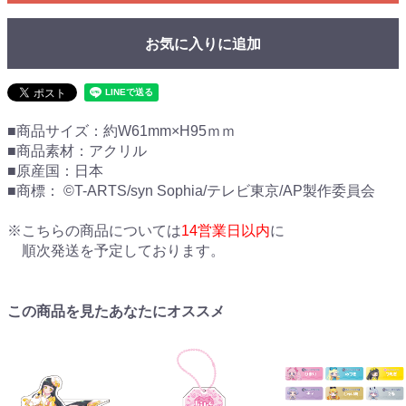
お気に入りに追加
■商品サイズ：約W61mm×H95ｍｍ
■商品素材：アクリル
■原産国：日本
■商標： ©T-ARTS/syn Sophia/テレビ東京/AP製作委員会
※こちらの商品については
14営業日以内
に
順次発送を予定しております。
この商品を見たあなたにオススメ