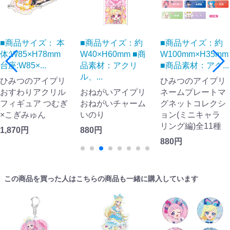
■商品サイズ： 本
■商品サイズ：約
■商品サイズ：約
体:W85×H78mm
W40×H60mm ■商
W100mm×H35mm
台座:W85×...
品素材：アクリ
■商品素材：アク...
ル、...
ひみつのアイプリ
ひみつのアイプリ
おすわりアクリル
おねがいアイプリ
ネームプレートマ
フィギュア つむぎ
おねがいチャーム
グネットコレクシ
×こぎみゅん
いのり
ョン(ミニキャラ
リング編)全11種
1,870円
880円
880円
この商品を買った人はこちらの商品も一緒に購入しています