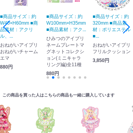
■商品サイズ：約
■商品サイズ：約
■商品サイズ：約
W40×H60mm ■商
W100mm×H35mm
320mm ■商品素
品素材：アクリ
■商品素材：アク...
材：ポリエステル
ル、...
■...
ひみつのアイプリ
おねがいアイプリ
ネームプレートマ
おねがいアイプリ
おねがいチャーム
グネットコレクシ
フリルクッション
エマ
ョン(ミニキャラ
3,850円
リング編)全11種
880円
880円
この商品を買った人はこちらの商品も一緒に購入しています