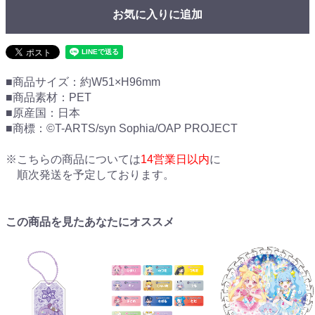
お気に入りに追加
■商品サイズ：約W51×H96mm
■商品素材：PET
■原産国：日本
■商標：©T-ARTS/syn Sophia/OAP PROJECT
※こちらの商品については
14営業日以内
に
順次発送を予定しております。
この商品を見たあなたにオススメ