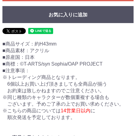
お気に入りに追加
■商品サイズ：約H43mm
■商品素材：アクリル
■原産国：日本
■商標：©T-ARTS/syn Sophia/OAP PROJECT
■注意事項：
※トレーディング商品となります。
6個以上お買い上げ頂きましても全商品が揃う
お約束は致しかねますのでご注意ください。
※同じ種類のキャラクターが数個重複する場合も
ございます。予めご了承の上でお買い求めください。
※こちらの商品については
14営業日以内
に
順次発送を予定しております。